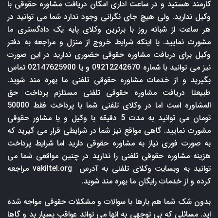
کارمند هستید و در ساعت اداری امکان دریافت مشاوره حقوقی با
وکیل ندارید. ولی هیچ جای نگرانی وجود ندارد شما می توانید در
هر ساعت از شبانه روز با برترین وکلای پایه یک دادگستری ما
مشورت نمایید. یا اینکه شرایط خروج از منزل و مراجعه به دفتر
وکیل برای دریافت مشاوره حقوقی حضوری ندارید در این صورت
نیز می توانید با شماره 09212242670 و یا 02147625900 تماس
بگیرید و از خدمات مشاوره حقوقی تلفنی ما بهره مند شوید.
طبیعتا دریافت مشاوره حقوقی تلفنی مستلزم پرداخت حق
المشاوره است اما در وکلای تلفنی شما با پرداخت فقط 50000
تومان می توانید به مدت 5 دقیقه با وکیل و یا مشاور حقوقی
مشورت نمایید. گاهی مواقع نیز شما در شرایطی قرار می گیرید که
به صورت فوری نیاز به مشاوره حقوقی دارید اما شرایط پرداخت
هزینه مشاوره حقوقی تلفنی را ندارید در چنین مواقعی شما می
توانید به وبسایت وکلای تلفنی به آدرس
vakiltel.org
مراجعه
کرده و از خدمات رایگان ما بهره مند شوید.
بدون شک شما هم بارها با سوالات و مشکلات حقوقی مواجه شده
اید. مسائلی که بی توجهی به انها می تواند عواقب بسیار بد و گاها