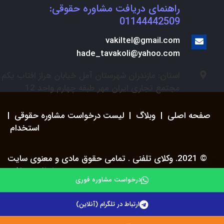
راهنمای دریافت مشاوره حقوقی:
01144442509
vakiltel@gmail.com
hade_tavakoli@yahoo.com
استان: مازندران شهرستان آمل خیابان هراز افتاب یکم
مجتمع تجاری ایران مهر طبقه چهارم واحد 12
صفحه اصلی
|
وبلاگ
|
لیست درخواست مشاوره حقوقی
|
استخدام
© 2021. وکلای تلفنی . تمامی حقوق مادی و معنوی سایت
محفوظ می باشد.
درخواست مشاوره فوری
ارتباط در تلگرام (آنلاین)