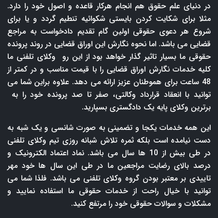
در دنیای علم حقوق هم انجام هرکار قاعده و اصول خود را دارد.
مثلا برای شکایت کردن بایستی شکوائیه تنطیم گردد و یا برای
شروع هر دعوی حقوقی اولین گام تقدیم دادخواست به مراجع
قضایی می باشد. اما نحوه نگارش این اوراق قضایی در روند پرونده
حقوقی ما بسیار تاثیر گذار خواهد بود از این رو وکلای تلفنی ما
کلیه خدمات نگارش اوراق قضایی را با قیمت مناسب و در کمتر از
48 ساعت برای هموطنان عزیز ارائه می دهد. علاوه براین شما می
توانید با انعقاد قرارداد وکالتی، صفر تا صد پرونده خود را به
برترین وکلای پایه یک دادگستری بسپارید.
این همه خدمات یکجا و تضمینی به صورت شانسی و یک شبه به
دست نیامده است بلکه ثمره تلاش شبانه روزی تیم وکلای تلفنی
در طی بیش از 10 ها سال می باشد. نماد اعتماد الکترونیک و
درصد بالای رضایت مراجعین ما در طی این سال ها خود مهر
تاییدی بر معتبر بودن گروه وکلای تلفنی می باشد. فلذا شما می
توانید با خیال راحت از خدمات حقوقی ما استفاده نمایید و
مشکلات و سوالات حقوقی خود را مرتفع کنید.