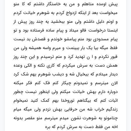
پیش اومده متاهلم و من یه خاستگار داشتم که کا منو
میخواست بعد از اینکه ازدواج کردم به شوهرم خیانت کردم
و اونم دلیل داشتم ولی منو ببخشید یه چند روز پیش از
اینستا درخواست فالو میداد و پیام ساده فرستاده بود و تو
پیام مسدودی بود منم پیامشو خوندم و قصدش بد نیست
فقط میگه بیا یک بار ببینمت و میرم واسه همیشه ولی من
قبور نکردم و ا ن تهدید کرد و منم ترسیدم و این چند روز
همش دست به سرش میکردم که کاری نکنه و الکی وعده
دیدار میدادم که بیخیال شه و دیشب شوهرم بهم شک کرد
الان میترسم و نمیدونم چیکار کنم فک کنم فکر میکنه
دوباره دارم بهش خیانت میکنم ولی اینطور نیست چطور
اثبات کنم که بیگناهم توروخدا بهم کمک کنید نمیخوام
زندگیم خراب شه من حرفایی بهش نزدم ولی میگه میام
چتامونو به شوهرت نشون میدم میترسم منو مقصر بدونه
اخه من فقط دست به سرش کردم که بره