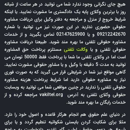
هیچ جای نگرانی وجود ندارد شما می توانید در هر ساعت از شبانه
روز با برترین وکلای پایه یک دادگستری ما مشورت نمایید. یا اینکه
شرایط خروج از منزل و مراجعه به دفتر وکیل برای دریافت مشاوره
حقوقی حضوری ندارید در این صورت نیز می توانید با شماره
09212242670 و یا 02147625900 تماس بگیرید و از خدمات
مشاوره حقوقی تلفنی ما بهره مند شوید. طبیعتا دریافت مشاوره
حقوقی تلفنی و یا
وکالت تلفنی
مستلزم پرداخت حق المشاوره
است اما در وکلای تلفنی ما شما با پرداخت فقط 50000 تومان می
توانید به مدت 5 دقیقه با وکیل و یا مشاور حقوقی مشورت نمایید.
گاهی مواقع نیز شما در شرایطی قرار می گیرید که به صورت فوری
نیاز به مشاوره حقوقی دارید اما شرایط پرداخت هزینه مشاوره
حقوقی تلفنی را ندارید در چنین مواقعی شما می توانید به وبسایت
حقوقی وکلای تلفنی به آدرس
vakiltel.org
مراجعه کرده و از
خدمات رایگان ما بهره مند شوید.
در دنیای علم حقوق هم انجام هرکار قاعده و اصول خود را دارد.
مثلا برای شکایت کردن بایستی شکوائیه تنطیم گردد و یا برای
شروع هر دعوی حقوقی اولین گام تقدیم دادخواست به مراجع