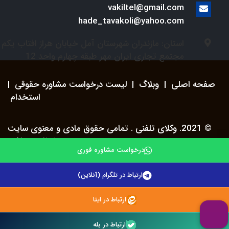
vakiltel@gmail.com
hade_tavakoli@yahoo.com
استان: مازندران شهرستان آمل خیابان هراز افتاب یکم
مجتمع تجاری ایران مهر طبقه چهارم واحد 12
صفحه اصلی
|
وبلاگ
|
لیست درخواست مشاوره حقوقی
|
استخدام
© 2021. وکلای تلفنی . تمامی حقوق مادی و معنوی سایت
محفوظ می باشد.
درخواست مشاوره فوری
ارتباط در تلگرام (آنلاین)
ارتباط در ایتا
ارتباط در بله