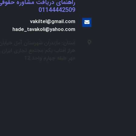
راهنمای دریافت مشاوره حقوقی
01144442509
vakiltel@gmail.com
hade_tavakoli@yahoo.com
استان: مازندران شهرستان آمل خیابان
هراز افتاب یکم مجتمع تجاری ایران
مهر طبقه چهارم واحد 12