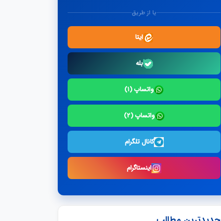
یا از طریق
ایتا
بله
واتساپ (۱)
واتساپ (۲)
کانال تلگرام
اینستاگرام
جدیدترین مطالب