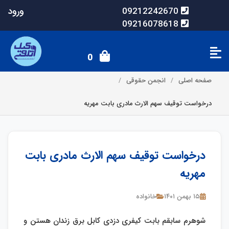
ورود
09212242670
09216078618
0
صفحه اصلی
انجمن حقوقی
درخواست توقیف سهم الارث مادری بابت مهریه
درخواست توقیف سهم الارث مادری بابت
مهریه
۱۵ بهمن ۱۴۰۱
خانواده
شوهرم سابقم بابت کیفری دزدی کابل برق زندان هستن و