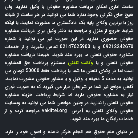
ساعت اداری امکان دریافت مشاوره حقوقی با وکیل ندارید. ولی
هیچ جای نگرانی وجود ندارد شما می توانید در هر ساعت از شبانه
روز با برترین وکلای پایه یک دادگستری ما مشورت نمایید. یا اینکه
شرایط خروج از منزل و مراجعه به دفتر وکیل برای دریافت مشاوره
حقوقی حضوری ندارید در این صورت نیز می توانید با شماره
09212242670 و یا 02147625900 تماس بگیرید و از خدمات
مشاوره حقوقی تلفنی ما بهره مند شوید. طبیعتا دریافت مشاوره
حقوقی تلفنی و یا
وکالت تلفنی
مستلزم پرداخت حق المشاوره
است اما در وکلای تلفنی ما شما با پرداخت فقط 50000 تومان می
توانید به مدت 5 دقیقه با وکیل و یا مشاور حقوقی مشورت نمایید.
گاهی مواقع نیز شما در شرایطی قرار می گیرید که به صورت فوری
نیاز به مشاوره حقوقی دارید اما شرایط پرداخت هزینه مشاوره
حقوقی تلفنی را ندارید در چنین مواقعی شما می توانید به وبسایت
حقوقی وکلای تلفنی به آدرس
vakiltel.org
مراجعه کرده و از
خدمات رایگان ما بهره مند شوید.
در دنیای علم حقوق هم انجام هرکار قاعده و اصول خود را دارد.