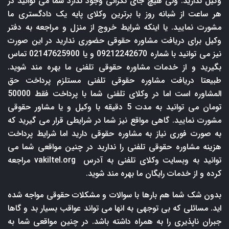
وکیل ندارید. ولی هیچ جای نگرانی وجود ندارد شما می توانید در
هر ساعت از شبانه روز با برترین وکلای پایه یک دادگستری ما
مشورت نمایید. یا اینکه شرایط خروج از منزل و مراجعه به دفتر
وکیل برای دریافت مشاوره حقوقی حضوری ندارید در این صورت
نیز می توانید با شماره 09212242670 و یا 02147625900 تماس
بگیرید و از خدمات مشاوره حقوقی تلفنی ما بهره مند شوید.
طبیعتا دریافت مشاوره حقوقی تلفنی مستلزم پرداخت حق
المشاوره است اما در وکلای تلفنی شما با پرداخت فقط 50000
تومان می توانید به مدت 5 دقیقه با وکیل و یا مشاور حقوقی
مشورت نمایید. گاهی مواقع نیز شما در شرایطی قرار می گیرید که
به صورت فوری نیاز به مشاوره حقوقی دارید اما شرایط پرداخت
هزینه مشاوره حقوقی تلفنی را ندارید در چنین مواقعی شما می
توانید به وبسایت وکلای تلفنی به آدرس
vakiltel.org
مراجعه
کرده و از خدمات رایگان ما بهره مند شوید.
بدون شک شما هم بارها با سوالات و مشکلات حقوقی مواجه شده
اید. مسائلی که بی توجهی به انها می تواند عواقب بسیار بد و گاها
جبران ناپذیری را به همراه داشته باشد. در چنین مواقعی شما به