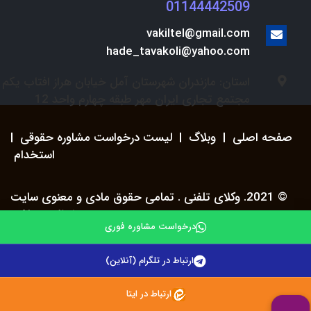
01144442509
vakiltel@gmail.com
hade_tavakoli@yahoo.com
استان: مازندران شهرستان آمل خیابان هراز افتاب یکم
مجتمع تجاری ایران مهر طبقه چهارم واحد 12
صفحه اصلی
|
وبلاگ
|
لیست درخواست مشاوره حقوقی
|
استخدام
© 2021. وکلای تلفنی . تمامی حقوق مادی و معنوی سایت
محفوظ می باشد.
درخواست مشاوره فوری
ارتباط در تلگرام (آنلاین)
ارتباط در ایتا