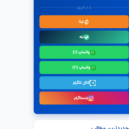
یا از طریق
ایتا
بله
واتساپ (۱)
واتساپ (۲)
کانال تلگرام
اینستاگرام
جدیدترین مطالب