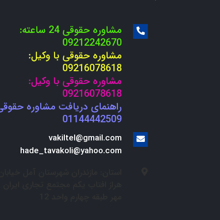
مشاوره حقوقی 24 ساعته:
09212242670
مشاوره حقوقی با وکیل:
09216078618
مشاوره حقوقی با وکیل:
09216078618
راهنمای دریافت مشاوره حقوقی
01144442509
vakiltel@gmail.com
hade_tavakoli@yahoo.com
استان: مازندران شهرستان آمل خیابان
هراز افتاب یکم مجتمع تجاری ایران
مهر طبقه چهارم واحد 12