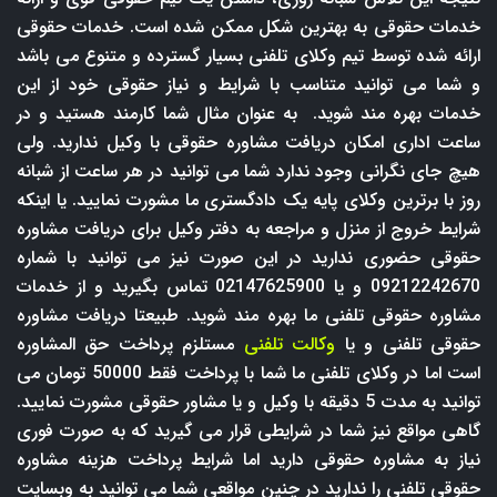
خدمات حقوقی به بهترین شکل ممکن شده است. خدمات حقوقی
ارائه شده توسط تیم وکلای تلفنی بسیار گسترده و متنوع می باشد
و شما می توانید متناسب با شرایط و نیاز حقوقی خود از این
خدمات بهره مند شوید. به عنوان مثال شما کارمند هستید و در
ساعت اداری امکان دریافت مشاوره حقوقی با وکیل ندارید. ولی
هیچ جای نگرانی وجود ندارد شما می توانید در هر ساعت از شبانه
روز با برترین وکلای پایه یک دادگستری ما مشورت نمایید. یا اینکه
شرایط خروج از منزل و مراجعه به دفتر وکیل برای دریافت مشاوره
حقوقی حضوری ندارید در این صورت نیز می توانید با شماره
09212242670 و یا 02147625900 تماس بگیرید و از خدمات
مشاوره حقوقی تلفنی ما بهره مند شوید. طبیعتا دریافت مشاوره
حقوقی تلفنی و یا
وکالت تلفنی
مستلزم پرداخت حق المشاوره
است اما در وکلای تلفنی ما شما با پرداخت فقط 50000 تومان می
توانید به مدت 5 دقیقه با وکیل و یا مشاور حقوقی مشورت نمایید.
گاهی مواقع نیز شما در شرایطی قرار می گیرید که به صورت فوری
نیاز به مشاوره حقوقی دارید اما شرایط پرداخت هزینه مشاوره
حقوقی تلفنی را ندارید در چنین مواقعی شما می توانید به وبسایت