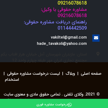
09216078618
مشاوره حقوقی با وکیل:
09216078618
راهنمای دریافت مشاوره حقوقی:
01144442509
vakiltel@gmail.com
hade_tavakoli@yahoo.com
استان: مازندران شهرستان آمل خیابان هراز افتاب یکم
مجتمع تجاری ایران مهر طبقه چهارم واحد 12
صفحه اصلی
|
وبلاگ
|
لیست درخواست مشاوره حقوقی
|
استخدام
© 2021. وکلای تلفنی . تمامی حقوق مادی و معنوی سایت
محفوظ می باشد.
درخواست مشاوره فوری