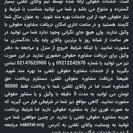
است. خدمات حقوقی ارائه شده توسط تیم وکلای تلفنی بسیار
گسترده و متنوع می باشد و شما می توانید متناسب با شرایط و
نیاز حقوقی خود از این خدمات بهره مند شوید. به عنوان مثال شما
کارمند هستید و در ساعت اداری امکان دریافت مشاوره حقوقی با
وکیل ندارید. ولی هیچ جای نگرانی وجود ندارد شما می توانید در
هر ساعت از شبانه روز با برترین وکلای پایه یک دادگستری ما
مشورت نمایید. یا اینکه شرایط خروج از منزل و مراجعه به دفتر
وکیل برای دریافت مشاوره حقوقی حضوری ندارید در این صورت
نیز می توانید با شماره 09212242670 و یا 02147625900 تماس
بگیرید و از خدمات مشاوره حقوقی تلفنی ما بهره مند شوید.
طبیعتا دریافت مشاوره حقوقی تلفنی مستلزم پرداخت حق
المشاوره است اما در وکلای تلفنی شما با پرداخت فقط 50000
تومان می توانید به مدت 5 دقیقه با وکیل و یا مشاور حقوقی
مشورت نمایید. گاهی مواقع نیز شما در شرایطی قرار می گیرید که
به صورت فوری نیاز به مشاوره حقوقی دارید اما شرایط پرداخت
هزینه مشاوره حقوقی تلفنی را ندارید در چنین مواقعی شما می
توانید به وبسایت وکلای تلفنی به آدرس
vakiltel.org
مراجعه
کرده و از خدمات رایگان ما بهره مند شوید.