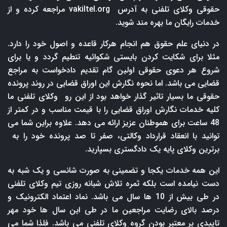
حقوقی وکلای تلفنی به آدرس
vakiltel.org
مراجعه کرده و از
خدمات رایگان ما بهره مند شوید.
در دنیای علم حقوق هم انجام هرکار قاعده و اصول خود را دارد.
مثلا برای شکایت کردن بایستی شکوائیه تنطیم گردد و یا برای
شروع هر دعوی حقوقی اولین گام تقدیم دادخواست به مراجع
قضایی می باشد. اما نحوه نگارش این اوراق قضایی در روند پرونده
حقوقی ما بسیار تاثیر گذار خواهد بود از این رو وکلای تلفنی ما
کلیه خدمات نگارش اوراق قضایی را با قیمت مناسب و در کمتر از
48 ساعت برای هموطنان عزیز ارائه می دهد. علاوه براین شما می
توانید با انعقاد قرارداد وکالتی، صفر تا صد پرونده خود را به
برترین وکلای پایه یک دادگستری بسپارید.
این همه خدمات یکجا و تضمینی به صورت شانسی و یک شبه به
دست نیامده است بلکه ثمره تلاش شبانه روزی تیم وکلای تلفنی
در طی بیش از 10 ها سال می باشد. نماد اعتماد الکترونیک و
درصد بالای رضایت مراجعین ما در طی این سال ها خود مهر
تاییدی بر معتبر بودن گروه وکلای تلفنی می باشد. فلذا شما می