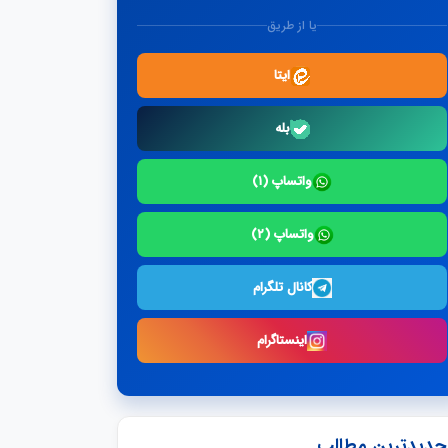
یا از طریق
ایتا
بله
واتساپ (۱)
واتساپ (۲)
کانال تلگرام
اینستاگرام
جدیدترین مطالب