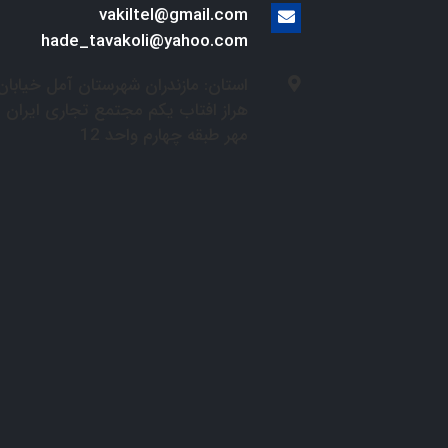
vakiltel@gmail.com
hade_tavakoli@yahoo.com
استان: مازندران شهرستان آمل خیابان
هراز افتاب یکم مجتمع تجاری ایران
مهر طبقه چهارم واحد 12