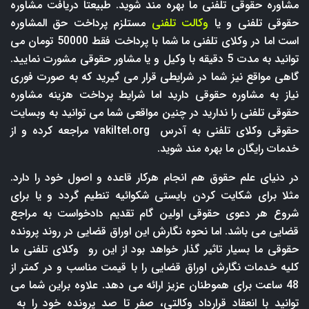
مشاوره حقوقی تلفنی ما بهره مند شوید. طبیعتا دریافت مشاوره
حقوقی تلفنی و یا
وکالت تلفنی
مستلزم پرداخت حق المشاوره
است اما در وکلای تلفنی ما شما با پرداخت فقط 50000 تومان می
توانید به مدت 5 دقیقه با وکیل و یا مشاور حقوقی مشورت نمایید.
گاهی مواقع نیز شما در شرایطی قرار می گیرید که به صورت فوری
نیاز به مشاوره حقوقی دارید اما شرایط پرداخت هزینه مشاوره
حقوقی تلفنی را ندارید در چنین مواقعی شما می توانید به وبسایت
حقوقی وکلای تلفنی به آدرس
vakiltel.org
مراجعه کرده و از
خدمات رایگان ما بهره مند شوید.
در دنیای علم حقوق هم انجام هرکار قاعده و اصول خود را دارد.
مثلا برای شکایت کردن بایستی شکوائیه تنطیم گردد و یا برای
شروع هر دعوی حقوقی اولین گام تقدیم دادخواست به مراجع
قضایی می باشد. اما نحوه نگارش این اوراق قضایی در روند پرونده
حقوقی ما بسیار تاثیر گذار خواهد بود از این رو وکلای تلفنی ما
کلیه خدمات نگارش اوراق قضایی را با قیمت مناسب و در کمتر از
48 ساعت برای هموطنان عزیز ارائه می دهد. علاوه براین شما می
توانید با انعقاد قرارداد وکالتی، صفر تا صد پرونده خود را به