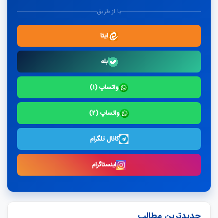
یا از طریق
ایتا
بله
واتساپ (۱)
واتساپ (۲)
کانال تلگرام
اینستاگرام
جدیدترین مطالب