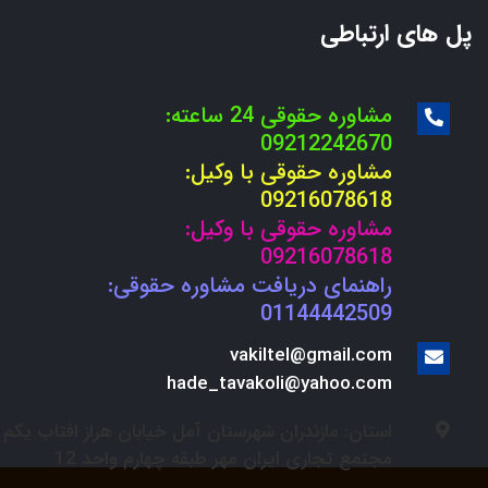
پل های ارتباطی
مشاوره حقوقی 24 ساعته:
09212242670
مشاوره حقوقی با وکیل:
09216078618
مشاوره حقوقی با وکیل:
09216078618
راهنمای دریافت مشاوره حقوقی:
01144442509
vakiltel@gmail.com
hade_tavakoli@yahoo.com
استان: مازندران شهرستان آمل خیابان هراز افتاب یکم
مجتمع تجاری ایران مهر طبقه چهارم واحد 12