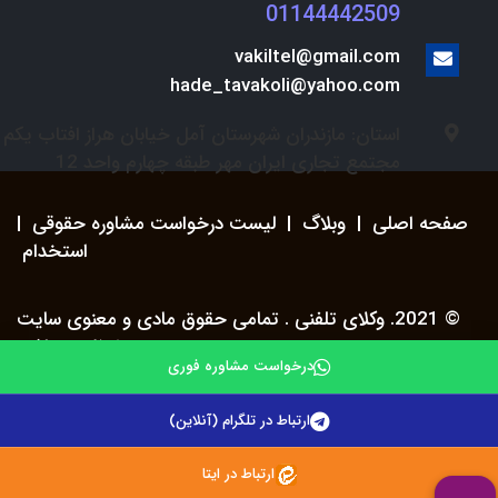
01144442509
vakiltel@gmail.com
hade_tavakoli@yahoo.com
استان: مازندران شهرستان آمل خیابان هراز افتاب یکم
مجتمع تجاری ایران مهر طبقه چهارم واحد 12
صفحه اصلی
|
وبلاگ
|
لیست درخواست مشاوره حقوقی
|
استخدام
© 2021. وکلای تلفنی . تمامی حقوق مادی و معنوی سایت
محفوظ می باشد.
درخواست مشاوره فوری
ارتباط در تلگرام (آنلاین)
ارتباط در ایتا