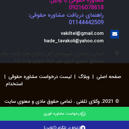
مشاوره حقوقی با وکیل:
09216078618
راهنمای دریافت مشاوره حقوقی:
01144442509
vakiltel@gmail.com
hade_tavakoli@yahoo.com
استان: مازندران شهرستان آمل خیابان هراز افتاب یکم
مجتمع تجاری ایران مهر طبقه چهارم واحد 12
صفحه اصلی
|
وبلاگ
|
لیست درخواست مشاوره حقوقی
|
استخدام
© 2021. وکلای تلفنی . تمامی حقوق مادی و معنوی سایت
محفوظ می باشد.
درخواست مشاوره فوری
ارتباط در تلگرام (آنلاین)