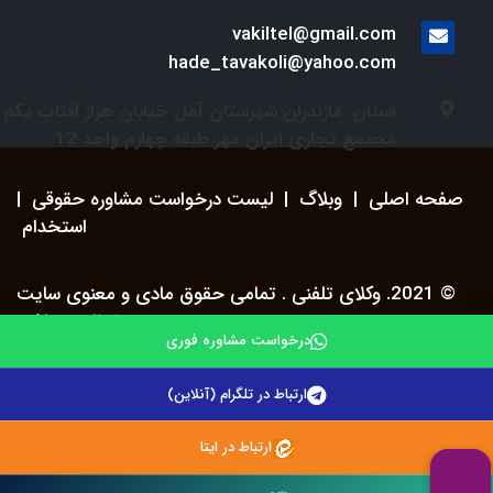
vakiltel@gmail.com
hade_tavakoli@yahoo.com
استان: مازندران شهرستان آمل خیابان هراز افتاب یکم
مجتمع تجاری ایران مهر طبقه چهارم واحد 12
صفحه اصلی
|
وبلاگ
|
لیست درخواست مشاوره حقوقی
|
استخدام
© 2021. وکلای تلفنی . تمامی حقوق مادی و معنوی سایت
محفوظ می باشد.
درخواست مشاوره فوری
ارتباط در تلگرام (آنلاین)
ارتباط در ایتا