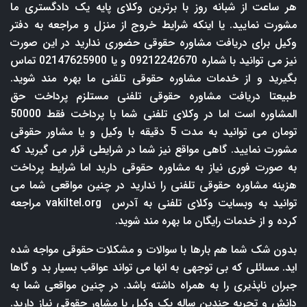
هر ساعت از شبانه روز با برترین وکلای پایه یک دادگستری ما
مشورت نمایید. یا اینکه شرایط خروج از منزل و مراجعه به دفتر
وکیل برای دریافت مشاوره حقوقی حضوری ندارید در این صورت
نیز می توانید با شماره 09212242670 و یا 02147625900 تماس
بگیرید و از خدمات مشاوره حقوقی تلفنی ما بهره مند شوید.
طبیعتا دریافت مشاوره حقوقی تلفنی مستلزم پرداخت حق
المشاوره است اما در وکلای تلفنی شما با پرداخت فقط 50000
تومان می توانید به مدت 5 دقیقه با وکیل و یا مشاور حقوقی
مشورت نمایید. گاهی مواقع نیز شما در شرایطی قرار می گیرید که
به صورت فوری نیاز به مشاوره حقوقی دارید اما شرایط پرداخت
هزینه مشاوره حقوقی تلفنی را ندارید در چنین مواقعی شما می
توانید به وبسایت وکلای تلفنی به آدرس
vakiltel.org
مراجعه
کرده و از خدمات رایگان ما بهره مند شوید.
بدون شک شما هم بارها با سوالات و مشکلات حقوقی مواجه شده
اید. مسائلی که بی توجهی به انها می تواند عواقب بسیار بد و گاها
جبران ناپذیری را به همراه داشته باشد. در چنین مواقعی شما به
دانش و تجربه چندین ساله یک وکیل یا مشاور حقوقی نیاز دارید.