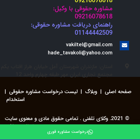
09216078618
مشاوره حقوقی با وکیل:
09216078618
راهنمای دریافت مشاوره حقوقی:
01144442509
vakiltel@gmail.com
hade_tavakoli@yahoo.com
استان: مازندران شهرستان آمل خیابان هراز افتاب یکم
مجتمع تجاری ایران مهر طبقه چهارم واحد 12
صفحه اصلی
|
وبلاگ
|
لیست درخواست مشاوره حقوقی
|
استخدام
© 2021. وکلای تلفنی . تمامی حقوق مادی و معنوی سایت
محفوظ می باشد.
درخواست مشاوره فوری