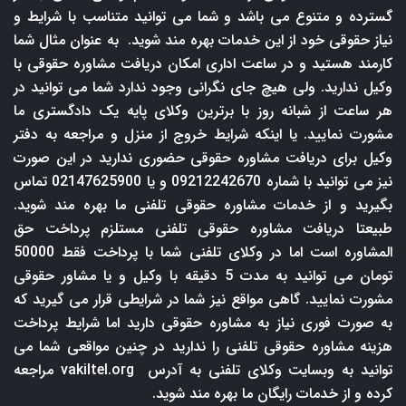
گسترده و متنوع می باشد و شما می توانید متناسب با شرایط و
نیاز حقوقی خود از این خدمات بهره مند شوید. به عنوان مثال شما
کارمند هستید و در ساعت اداری امکان دریافت مشاوره حقوقی با
وکیل ندارید. ولی هیچ جای نگرانی وجود ندارد شما می توانید در
هر ساعت از شبانه روز با برترین وکلای پایه یک دادگستری ما
مشورت نمایید. یا اینکه شرایط خروج از منزل و مراجعه به دفتر
وکیل برای دریافت مشاوره حقوقی حضوری ندارید در این صورت
نیز می توانید با شماره 09212242670 و یا 02147625900 تماس
بگیرید و از خدمات مشاوره حقوقی تلفنی ما بهره مند شوید.
طبیعتا دریافت مشاوره حقوقی تلفنی مستلزم پرداخت حق
المشاوره است اما در وکلای تلفنی شما با پرداخت فقط 50000
تومان می توانید به مدت 5 دقیقه با وکیل و یا مشاور حقوقی
مشورت نمایید. گاهی مواقع نیز شما در شرایطی قرار می گیرید که
به صورت فوری نیاز به مشاوره حقوقی دارید اما شرایط پرداخت
هزینه مشاوره حقوقی تلفنی را ندارید در چنین مواقعی شما می
توانید به وبسایت وکلای تلفنی به آدرس
vakiltel.org
مراجعه
کرده و از خدمات رایگان ما بهره مند شوید.