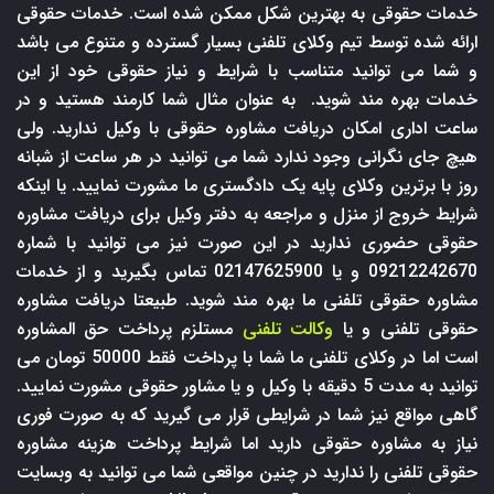
خدمات حقوقی به بهترین شکل ممکن شده است. خدمات حقوقی
ارائه شده توسط تیم وکلای تلفنی بسیار گسترده و متنوع می باشد
و شما می توانید متناسب با شرایط و نیاز حقوقی خود از این
خدمات بهره مند شوید. به عنوان مثال شما کارمند هستید و در
ساعت اداری امکان دریافت مشاوره حقوقی با وکیل ندارید. ولی
هیچ جای نگرانی وجود ندارد شما می توانید در هر ساعت از شبانه
روز با برترین وکلای پایه یک دادگستری ما مشورت نمایید. یا اینکه
شرایط خروج از منزل و مراجعه به دفتر وکیل برای دریافت مشاوره
حقوقی حضوری ندارید در این صورت نیز می توانید با شماره
09212242670 و یا 02147625900 تماس بگیرید و از خدمات
مشاوره حقوقی تلفنی ما بهره مند شوید. طبیعتا دریافت مشاوره
حقوقی تلفنی و یا
وکالت تلفنی
مستلزم پرداخت حق المشاوره
است اما در وکلای تلفنی ما شما با پرداخت فقط 50000 تومان می
توانید به مدت 5 دقیقه با وکیل و یا مشاور حقوقی مشورت نمایید.
گاهی مواقع نیز شما در شرایطی قرار می گیرید که به صورت فوری
نیاز به مشاوره حقوقی دارید اما شرایط پرداخت هزینه مشاوره
حقوقی تلفنی را ندارید در چنین مواقعی شما می توانید به وبسایت