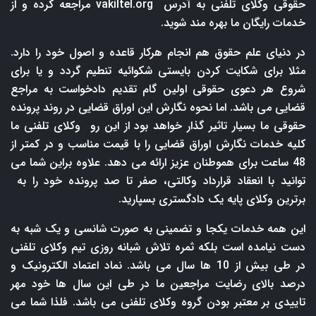
حقوقی وکلای تلفنی به آدرس
vakiltel.org
مراجعه کرده و از
خدمات رایگان ما بهره مند شوید.
در دنیای علم حقوق هم انجام هرکار قاعده و اصول خود را دارد.
مثلا برای شکایت کردن بایستی شکوائیه تنطیم گردد و یا برای
شروع هر دعوی حقوقی اولین گام تقدیم دادخواست به مراجع
قضایی می باشد. اما نحوه نگارش این اوراق قضایی در روند پرونده
حقوقی ما بسیار تاثیر گذار خواهد بود از این رو وکلای تلفنی ما
کلیه خدمات نگارش اوراق قضایی را با قیمت مناسب و در کمتر از
48 ساعت برای هموطنان عزیز ارائه می دهد. علاوه براین شما می
توانید با انعقاد قرارداد وکالتی، صفر تا صد پرونده خود را به
برترین وکلای پایه یک دادگستری بسپارید.
این همه خدمات یکجا و تضمینی به صورت شانسی و یک شبه به
دست نیامده است بلکه ثمره تلاش شبانه روزی تیم وکلای تلفنی
در طی بیش از 10 ها سال می باشد. نماد اعتماد الکترونیک و
درصد بالای رضایت مراجعین ما در طی این سال ها خود مهر
تاییدی بر معتبر بودن گروه وکلای تلفنی می باشد. فلذا شما می