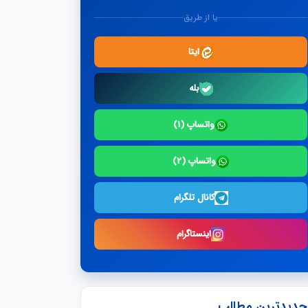
یا از طریق
ایتا
بله
واتساپ (۱)
واتساپ (۲)
کانال تلگرام
اینستاگرام
جدیدترین مطالب