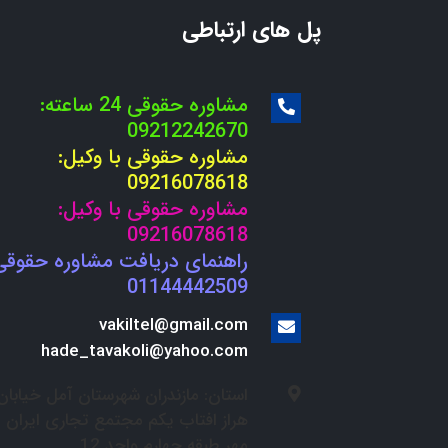
پل های ارتباطی
مشاوره حقوقی 24 ساعته:
09212242670
مشاوره حقوقی با وکیل:
09216078618
مشاوره حقوقی با وکیل:
09216078618
راهنمای دریافت مشاوره حقوقی
01144442509
vakiltel@gmail.com
hade_tavakoli@yahoo.com
استان: مازندران شهرستان آمل خیابان
هراز افتاب یکم مجتمع تجاری ایران
مهر طبقه چهارم واحد 12