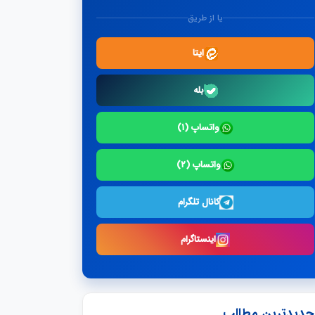
یا از طریق
ایتا
بله
واتساپ (۱)
واتساپ (۲)
کانال تلگرام
اینستاگرام
جدیدترین مطالب