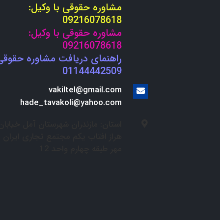
مشاوره حقوقی با وکیل:
09216078618
مشاوره حقوقی با وکیل:
09216078618
راهنمای دریافت مشاوره حقوقی
01144442509
vakiltel@gmail.com
hade_tavakoli@yahoo.com
استان: مازندران شهرستان آمل خیابان
هراز افتاب یکم مجتمع تجاری ایران
مهر طبقه چهارم واحد 12