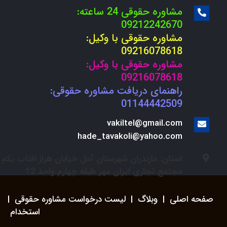
مشاوره حقوقی 24 ساعته:
09212242670
مشاوره حقوقی با وکیل:
09216078618
مشاوره حقوقی با وکیل:
09216078618
راهنمای دریافت مشاوره حقوقی:
01144442509
vakiltel@gmail.com
hade_tavakoli@yahoo.com
استان: مازندران شهرستان آمل خیابان هراز افتاب یکم
مجتمع تجاری ایران مهر طبقه چهارم واحد 12
صفحه اصلی
|
وبلاگ
|
لیست درخواست مشاوره حقوقی
|
استخدام