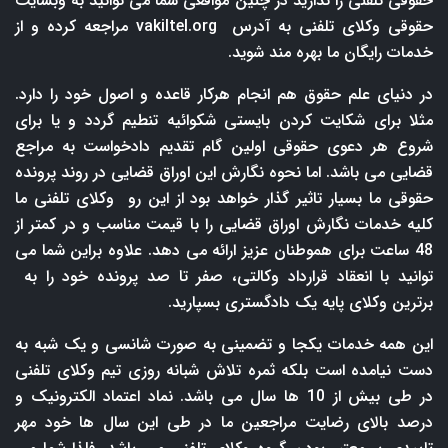
حقوقی تلفنی را ندارید در چنین مواقعی شما می توانید به وبسایت
حقوقی وکلای تلفنی به آدرس
vakiltel.org
مراجعه کرده و از
خدمات رایگان ما بهره مند شوید.
در دنیای علم حقوق هم انجام هرکار قاعده و اصول خود را دارد.
مثلا برای شکایت کردن بایستی شکوائیه تنطیم گردد و یا برای
شروع هر دعوی حقوقی اولین گام تقدیم دادخواست به مراجع
قضایی می باشد. اما نحوه نگارش این اوراق قضایی در روند پرونده
حقوقی ما بسیار تاثیر گذار خواهد بود از این رو وکلای تلفنی ما
کلیه خدمات نگارش اوراق قضایی را با قیمت مناسب و در کمتر از
48 ساعت برای هموطنان عزیز ارائه می دهد. علاوه براین شما می
توانید با انعقاد قرارداد وکالتی، صفر تا صد پرونده خود را به
برترین وکلای پایه یک دادگستری بسپارید.
این همه خدمات یکجا و تضمینی به صورت شانسی و یک شبه به
دست نیامده است بلکه ثمره تلاش شبانه روزی تیم وکلای تلفنی
در طی بیش از 10 ها سال می باشد. نماد اعتماد الکترونیک و
درصد بالای رضایت مراجعین ما در طی این سال ها خود مهر