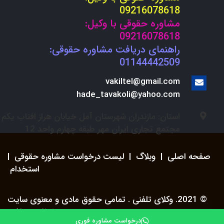
09216078618
مشاوره حقوقی با وکیل:
09216078618
راهنمای دریافت مشاوره حقوقی:
01144442509
vakiltel@gmail.com
hade_tavakoli@yahoo.com
استان: مازندران شهرستان آمل خیابان هراز افتاب یکم
مجتمع تجاری ایران مهر طبقه چهارم واحد 12
صفحه اصلی
|
وبلاگ
|
لیست درخواست مشاوره حقوقی
|
استخدام
© 2021. وکلای تلفنی . تمامی حقوق مادی و معنوی سایت
محفوظ می باشد.
درخواست مشاوره فوری