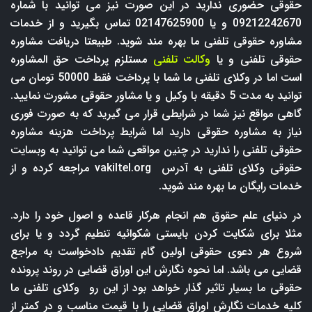
حقوقی حضوری ندارید در این صورت نیز می توانید با شماره
09212242670 و یا 02147625900 تماس بگیرید و از خدمات
مشاوره حقوقی تلفنی ما بهره مند شوید. طبیعتا دریافت مشاوره
حقوقی تلفنی و یا
وکالت تلفنی
مستلزم پرداخت حق المشاوره
است اما در وکلای تلفنی ما شما با پرداخت فقط 50000 تومان می
توانید به مدت 5 دقیقه با وکیل و یا مشاور حقوقی مشورت نمایید.
گاهی مواقع نیز شما در شرایطی قرار می گیرید که به صورت فوری
نیاز به مشاوره حقوقی دارید اما شرایط پرداخت هزینه مشاوره
حقوقی تلفنی را ندارید در چنین مواقعی شما می توانید به وبسایت
حقوقی وکلای تلفنی به آدرس
vakiltel.org
مراجعه کرده و از
خدمات رایگان ما بهره مند شوید.
در دنیای علم حقوق هم انجام هرکار قاعده و اصول خود را دارد.
مثلا برای شکایت کردن بایستی شکوائیه تنطیم گردد و یا برای
شروع هر دعوی حقوقی اولین گام تقدیم دادخواست به مراجع
قضایی می باشد. اما نحوه نگارش این اوراق قضایی در روند پرونده
حقوقی ما بسیار تاثیر گذار خواهد بود از این رو وکلای تلفنی ما
کلیه خدمات نگارش اوراق قضایی را با قیمت مناسب و در کمتر از