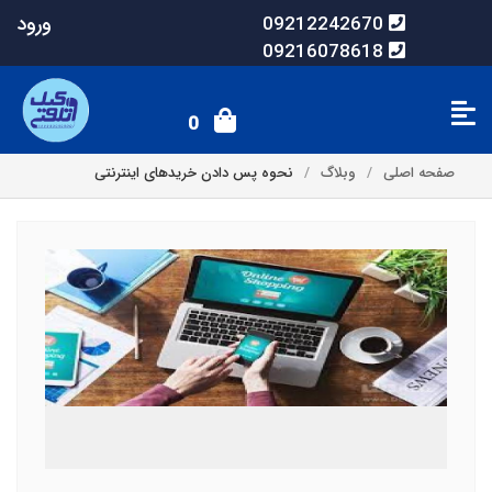
ورود
09212242670
09216078618
0
صفحه اصلی
وبلاگ
نحوه پس دادن خریدهای اینترنتی