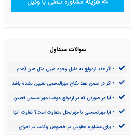
هزینه مشاوره تلفنی با وکیل
سوالات متداول
• اگر عقد ازدواج به دلیل وجود عیبی مثل عنن (عدم
توانایی برقراری رابطه جنسی به خاطر بریده بودن آلت
• اگر در ضمن عقد نکاح مهرالمسمی تعیین نشده باشد
تناسلی) در شوهر فسخ شود، آیا به زوجه مهریه ای تعلق می
و شوهر پیش از نزدیکی همسر خود را طلاق دهد، اجرای
گیرد؟
• آیا در صورتی که در ازدواج موقت مهرالمسمی تعیین
پرونده مهریه چگونه خواهد بود؟ آیا در این شرایط به زن
نشده باشد، می توان نسبت به تعیین مهرالمتعه اقدام نمود؟
مهریه ای تعلق خواهد گرفت؟
• آیا مهرالمسمی با مهرالمثل متفاوت است؟ تفاوت آنها
در چیست؟
• برای مشاوره حقوقی در خصوص وکالت در اجرای
پرونده مهریه در تهران باید چه اقداماتی انجام داد؟