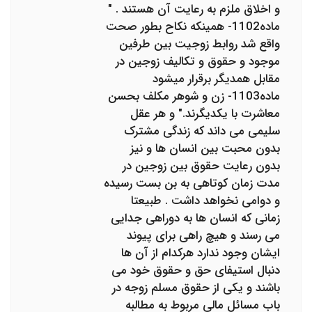
و اخلاق ملزم به رعایت آن هستند . "
ماده1102- همينكه نكاح بطور صحت
واقع شد روابط زوجيت بين طرفين
موجود و حقوق و تكاليف زوجين در
مقابل همديگر برقرار ميشود
ماده1103- زن و شوهر مكلف بحسن
معاشرت با يكديگرند." و هر عقل
سلیمی می داند که زندگی مشترک
بدون محبت بین انسان ها و نیز
بدون رعایت حقوق بین زوجین در
مدت زمان کوتاهی به بن بست رسیده
و دوامی نخواهد داشت . طبیعتا
زمانی که انسان ها به دوراهی جدایی
می رسند و هیچ راهی برای پیوند
ایشان وجود ندارد هرکدام از آن ها
دنبال استیفای حق و حقوق خود می
باشند و یکی از حقوق مسلم زوجه در
باب مسائل مالی مربوط به مطالبه