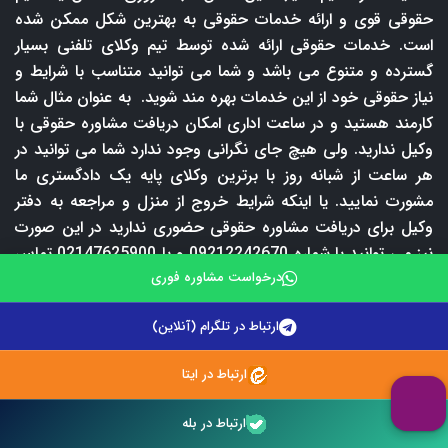
حقوقی قوی و ارائه خدمات حقوقی به بهترین شکل ممکن شده
است. خدمات حقوقی ارائه شده توسط تیم وکلای تلفنی بسیار
گسترده و متنوع می باشد و شما می توانید متناسب با شرایط و
نیاز حقوقی خود از این خدمات بهره مند شوید. به عنوان مثال شما
کارمند هستید و در ساعت اداری امکان دریافت مشاوره حقوقی با
وکیل ندارید. ولی هیچ جای نگرانی وجود ندارد شما می توانید در
هر ساعت از شبانه روز با برترین وکلای پایه یک دادگستری ما
مشورت نمایید. یا اینکه شرایط خروج از منزل و مراجعه به دفتر
وکیل برای دریافت مشاوره حقوقی حضوری ندارید در این صورت
نیز می توانید با شماره 09212242670 و یا 02147625900 تماس
بگیرید و از خدمات مشاوره حقوقی تلفنی ما بهره مند شوید.
درخواست مشاوره فوری
طبیعتا دریافت مشاوره حقوقی تلفنی مستلزم پرداخت حق
ارتباط در تلگرام (آنلاین)
المشاوره است اما در وکلای تلفنی شما با پرداخت فقط 50000
تومان می توانید به مدت 5 دقیقه با وکیل و یا مشاور حقوقی
ارتباط در ایتا
مشورت نمایید. گاهی مواقع نیز شما در شرایطی قرار می گیرید که
به صورت فوری نیاز به مشاوره حقوقی دارید اما شرایط پرداخت
ارتباط در بله
هزینه مشاوره حقوقی تلفنی را ندارید در چنین مواقعی شما می