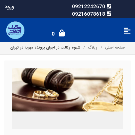
ورود
09212242670
09216078618
0
صفحه اصلی
وبلاگ
شیوه وکالت در اجرای پرونده مهریه در تهران