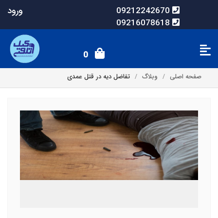
ورود
09212242670
09216078618
0
صفحه اصلی
وبلاگ
تفاضل دیه در قتل عمدی