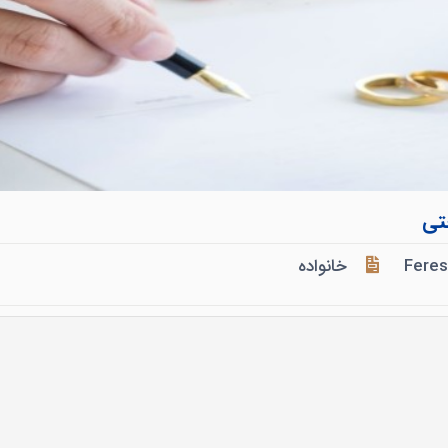
تی
Fere
خانواده