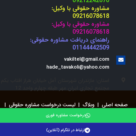
09212242670
مشاوره حقوقی با وکیل:
09216078618
مشاوره حقوقی با وکیل:
09216078618
راهنمای دریافت مشاوره حقوقی:
01144442509
vakiltel@gmail.com
hade_tavakoli@yahoo.com
استان: مازندران شهرستان آمل خیابان هراز افتاب یکم
مجتمع تجاری ایران مهر طبقه چهارم واحد 12
صفحه اصلی
|
وبلاگ
|
لیست درخواست مشاوره حقوقی
|
استخدام
درخواست مشاوره فوری
ارتباط در تلگرام (آنلاین)
© 2021. وکلای تلفنی . تمامی حقوق مادی و معنوی سایت