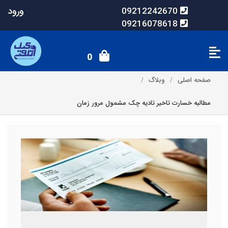
ورود
09212242670
09216078618
0
صفحه اصلی
وبلاگ
مطالبه خسارت تاخیر تادیه چک مشمول مرور زمان