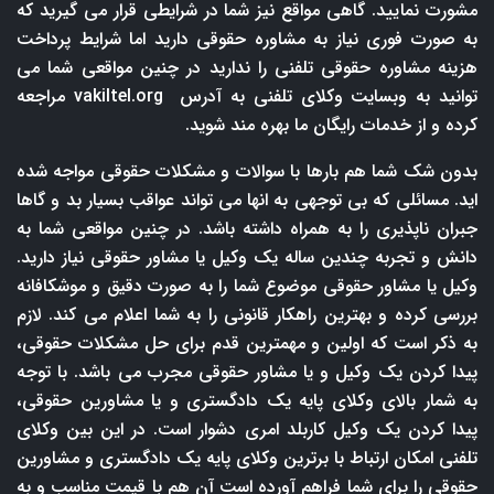
مشورت نمایید. گاهی مواقع نیز شما در شرایطی قرار می گیرید که
به صورت فوری نیاز به مشاوره حقوقی دارید اما شرایط پرداخت
هزینه مشاوره حقوقی تلفنی را ندارید در چنین مواقعی شما می
توانید به وبسایت وکلای تلفنی به آدرس
vakiltel.org
مراجعه
کرده و از خدمات رایگان ما بهره مند شوید.
بدون شک شما هم بارها با سوالات و مشکلات حقوقی مواجه شده
اید. مسائلی که بی توجهی به انها می تواند عواقب بسیار بد و گاها
جبران ناپذیری را به همراه داشته باشد. در چنین مواقعی شما به
دانش و تجربه چندین ساله یک وکیل یا مشاور حقوقی نیاز دارید.
وکیل یا مشاور حقوقی موضوع شما را به صورت دقیق و موشکافانه
بررسی کرده و بهترین راهکار قانونی را به شما اعلام می کند. لازم
به ذکر است که اولین و مهمترین قدم برای حل مشکلات حقوقی،
پیدا کردن یک وکیل و یا مشاور حقوقی مجرب می باشد. با توجه
به شمار بالای وکلای پایه یک دادگستری و یا مشاورین حقوقی،
پیدا کردن یک وکیل کاربلد امری دشوار است. در این بین وکلای
تلفنی امکان ارتباط با برترین وکلای پایه یک دادگستری و مشاورین
حقوقی را برای شما فراهم آورده است آن هم با قیمت مناسب و به