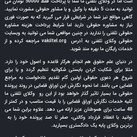
است اما در وکلای تلفنی ما شما با پرداخت فقط 50000 تومان می
توانید به مدت 5 دقیقه با وکیل و یا مشاور حقوقی مشورت نمایید.
گاهی مواقع نیز شما در شرایطی قرار می گیرید که به صورت فوری
نیاز به مشاوره حقوقی دارید اما شرایط پرداخت هزینه مشاوره
حقوقی تلفنی را ندارید در چنین مواقعی شما می توانید به وبسایت
حقوقی وکلای تلفنی به آدرس
vakiltel.org
مراجعه کرده و از
خدمات رایگان ما بهره مند شوید.
در دنیای علم حقوق هم انجام هرکار قاعده و اصول خود را دارد.
مثلا برای شکایت کردن بایستی شکوائیه تنطیم گردد و یا برای
شروع هر دعوی حقوقی اولین گام تقدیم دادخواست به مراجع
قضایی می باشد. اما نحوه نگارش این اوراق قضایی در روند پرونده
حقوقی ما بسیار تاثیر گذار خواهد بود از این رو وکلای تلفنی ما
کلیه خدمات نگارش اوراق قضایی را با قیمت مناسب و در کمتر از
48 ساعت برای هموطنان عزیز ارائه می دهد. علاوه براین شما می
توانید با انعقاد قرارداد وکالتی، صفر تا صد پرونده خود را به
برترین وکلای پایه یک دادگستری بسپارید.