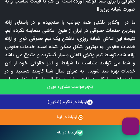
حقوقی را برای شما فراهم آورده است آن هم با قیمت مناسب و به
صورت شبانه روزی!!
ما در وکلای تلفنی همه جوانب را سنجیده و در راستای ارائه
بهترین خدمات حقوقی در ایران از هیچ تلاشی مضایقه نکرده ایم.
نتیجه این تلاش شبانه روزی، داشتن یک تیم حقوقی قوی و ارائه
خدمات حقوقی به بهترین شکل ممکن شده است. خدمات حقوقی
ارائه شده توسط تیم وکلای تلفنی بسیار گسترده و متنوع می باشد
و شما می توانید متناسب با شرایط و نیاز حقوقی خود از این
خدمات بهره مند شوید. به عنوان مثال شما کارمند هستید و در
ساعت اداری امکان دریافت مشاوره حقوقی با وکیل ندارید. ولی
هیچ جای نگرانی وجود ندارد شما می توانید در هر ساعت از شبانه
درخواست مشاوره فوری
روز با برترین وکلای پایه یک دادگستری ما مشورت نمایید. یا اینکه
ارتباط در تلگرام (آنلاین)
شرایط خروج از منزل و مراجعه به دفتر وکیل برای دریافت مشاوره
حقوقی حضوری ندارید در این صورت نیز می توانید با شماره
ارتباط در ایتا
09212242670 و یا 02147625900 تماس بگیرید و از خدمات
مشاوره حقوقی تلفنی ما بهره مند شوید. طبیعتا دریافت مشاوره
ارتباط در بله
حقوقی تلفنی و یا
وکالت تلفنی
مستلزم پرداخت حق المشاوره