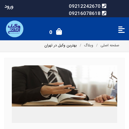
ورود
09212242670
09216078618
0
صفحه اصلی
وبلاگ
بهترین وکیل در تهران