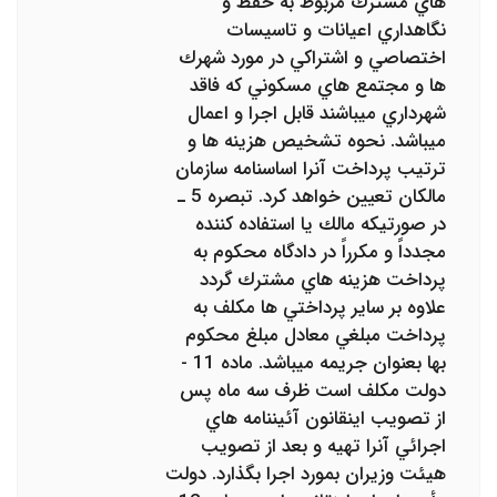
هاي مشترك مربوط به حفظ و
نگاهداري اعيانات و تاسيسات
اختصاصي و اشتراكي در مورد شهرك
ها و مجتمع هاي مسكوني كه فاقد
شهرداري ميباشند قابل اجرا و اعمال
ميباشد. نحوه تشخيص هزينه ها و
ترتيب پرداخت آنرا اساسنامه سازمان
مالكان تعيين خواهد كرد. تبصره 5 ـ
در صورتيكه مالك يا استفاده كننده
مجدداً و مكرراً در دادگاه محكوم به
پرداخت هزينه هاي مشترك گردد
علاوه بر ساير پرداختي ها مكلف به
پرداخت مبلغي معادل مبلغ محكوم
بها بعنوان جريمه ميباشد. ماده 11 -
دولت مكلف است ظرف سه ماه پس
از تصويب اينقانون آئيننامه ‌هاي
اجرائي آنرا تهيه و بعد از تصويب
هيئت وزيران بمورد اجرا بگذارد. دولت