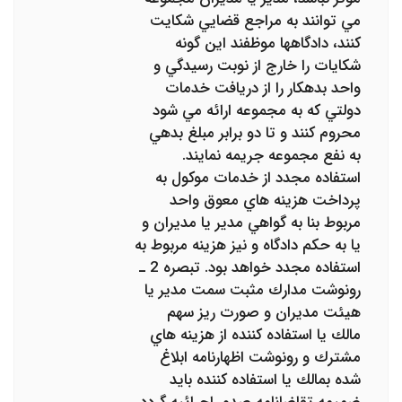
مي ‌توانند به مراجع قضايي شكايت
كنند، دادگاهها‌ موظفند اين گونه
شكايات را خارج از نوبت رسيدگي و
واحد بدهكار را از دريافت خدمات
دولتي كه به مجموعه ارائه مي ‌شود
محروم كنند و تا دو برابر‌ مبلغ بدهي
به نفع مجموعه جريمه نمايند.
استفاده مجدد از خدمات موكول به
پرداخت هزينه‌ هاي معوق واحد
مربوط بنا به گواهي مدير يا مديران و
يا به حكم دادگاه و نيز هزينه مربوط به
استفاده‌ مجدد خواهد بود. تبصره 2 ـ
رونوشت مدارك مثبت سمت مدير يا
هيئت مديران و صورت ريز سهم
مالك يا استفاده كننده از هزينه هاي
مشترك و رونوشت اظهارنامه ابلاغ
شده بمالك يا استفاده كننده بايد