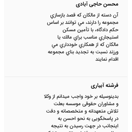
محسن حاجی آبادی
آن دسته از مالكان ‌كه قصد بازسازي
مجموعه را دارند، مي‌ توانند بر اساس
حكم دادگاه، با تأمين مسكن
استيجاري مناسب براي مالك يا
مالكان كه از همكاري خودداري ‌مي‌
ورزند نسبت به تجديد بناي مجموعه
اقدام نمايند
فرشته آبیاری
بدینوسیله بر خود واجب میدانم از وکلا
و مشاوران حقوقی موسسه بعلت
تلاش متعهدانه و متخصصانه و دقت
در پاسخگویی به نحو احسن به
اینجانب در جهت رسیدن به نتیجه