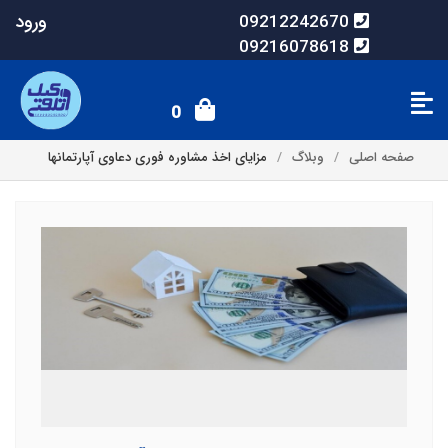
ورود
09212242670
09216078618
0
صفحه اصلی
وبلاگ
مزایای اخذ مشاوره فوری دعاوی آپارتمانها