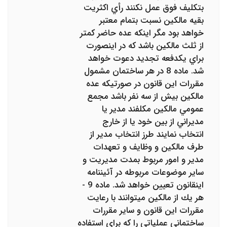
بتكليف فوق عمل نكنند رأي اكثريت
بقيه مالكين نسبت بتمام معتبر
خواهد بود مگر اينكه عده حاضر كمتر
از ثلث مالكين باشد كه در اينصورت
براي يكدفعه تجديد دعوت خواهد
شد. ماده 8 در هر ساختمان مشمول
مقررات اين قانون در صورتيكه عده
مالكين بيش از سه نفر باشد مجمع
عمومي مالكين مكلفند مدير يا
مديراني ‌از بين خود يا از خارج
انتخاب نمايند طرز انتخاب مدير از
طرف مالكين و وظايف و تعهدات
مدير و امور مربوط بمدت مديريت و
ساير موضوعات‌ مربوطه در آئيننامه
اينقانون تعيين خواهد شد. ماده 9 -
هر يك از مالكين ميتوانند با رعايت
مقررات اين قانون و ساير مقررات
ساختماني عملياتي را كه براي استفاده