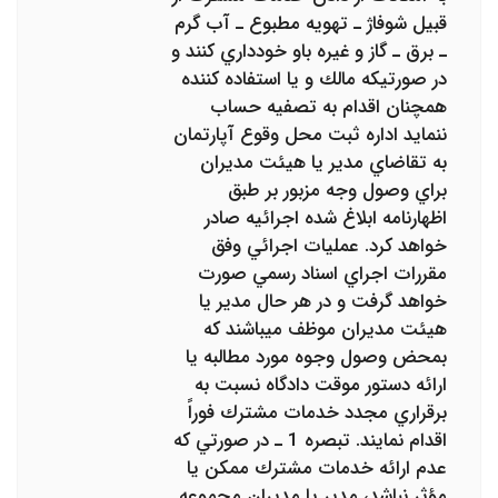
قبيل شوفاژ ـ تهويه مطبوع ـ آب گرم
ـ برق ـ گاز و غيره باو خودداري كنند و
در صورتيكه مالك و يا استفاده كننده
همچنان اقدام به تصفيه حساب
ننمايد اداره ثبت محل وقوع آپارتمان
به تقاضاي مدير يا هيئت مديران
براي وصول وجه مزبور بر طبق
اظهارنامه ابلاغ شده اجرائيه صادر
خواهد كرد. عمليات اجرائي وفق
مقررات اجراي اسناد رسمي صورت
خواهد گرفت و در هر حال مدير يا
هيئت مديران موظف ميباشند كه
بمحض وصول وجوه مورد مطالبه يا
ارائه دستور موقت دادگاه نسبت به
برقراري مجدد خدمات مشترك فوراً
اقدام نمايند. تبصره 1 ـ در صورتي كه
عدم ارائه خدمات مشترك ممكن يا
مؤثر نباشد، مدير يا مديران مجموعه