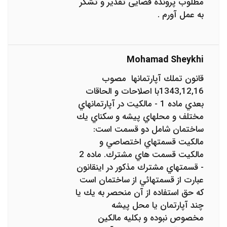
مطلوب پرونده قضایی تقدیر و تشکر
به عمل آورم .
Mohamad Sheykhi
قانون تملك آپارتمانها ‌ مصوب
1343,12,16با اصلاحات و الحاقات
بعدي ماده 1 - مالكيت در آپارتمانهاي
مختلف و محلهاي پيشه و سكناي يك
ساختمان شامل دو قسمت است:
مالكيت قسمتهاي اختصاصي و
مالكيت قسمت هاي مشترك. ماده 2
- قسمتهاي مشترك مذكور در اينقانون
عبارت از قسمتهائي از ساختمان است
كه حق استفاده از آن منحصر به يك يا
چند آپارتمان يا محل‌ پيشه
مخصوص نبوده و بكليه مالكين