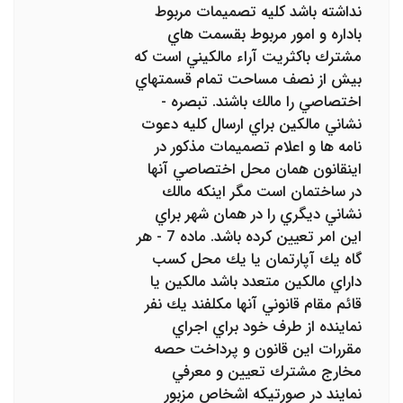
نداشته باشد كليه تصميمات مربوط
باداره و امور مربوط بقسمت ‌هاي
مشترك باكثريت آراء مالكيني است كه
بيش از نصف مساحت تمام قسمتهاي
اختصاصي را مالك باشند. تبصره -
نشاني مالكين براي ارسال كليه دعوت
نامه‌ ها و اعلام تصميمات مذكور در
اينقانون همان محل اختصاصي آنها
در ساختمان است مگر اينكه مالك
نشاني ديگري را در همان شهر براي
اين امر تعيين كرده باشد. ماده 7 - هر
گاه يك آپارتمان يا يك محل كسب
داراي مالكين متعدد باشد مالكين يا
قائم مقام قانوني آنها مكلفند يك نفر
نماينده از طرف خود براي‌ اجراي
مقررات اين قانون و پرداخت حصه
مخارج مشترك تعيين و معرفي
نمايند در صورتيكه اشخاص مزبور