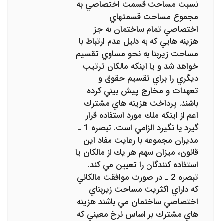
نسبت مساحت قسمت ‌اختصاصي به
مجموع مساحت قسمتهاي
اختصاصي تمام ساختمان به جز
هزينه‌ هايي كه به دليل عدم ارتباط با
مساحت زيربنا به نحو مساوي تقسيم‌
خواهد شد و يا اينكه مالكان ترتيب
ديگري را براي تقسيم حقوق و
تعهدات و مخارج پيش ‌بيني كرده
باشند. پرداخت هزينه ‌هاي مشترك
اعم از اينكه‌ ملك مورد استفاده قرار
گيرد يا نگيرد الزامي است. تبصره 1 ـ
مديران مجموعه با رعايت مفاد اين
قانون، ميزان سهم هر يك از مالكان يا
استفاده‌ كنندگان را تعيين مي‌ كند.
تبصره 2 ـ در صورت موافقت مالكاني
كه داراي اكثريت مساحت زيربناي
اختصاصي ساختمان مي‌ باشند هزينه
‌هاي مشترك بر اساس نرخ معيني كه