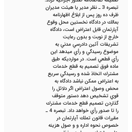
ضميمه تقاضانامه صدور اجرائيه گردد.
تبصره 3 ـ نظر مدير يا هيئت مديران
ظرف ده روز پس از ابلاغ اظهارنامه
بمالك در دادگاه نخستين محل وقوع
آپارتمان قابل اعتراض است، دادگاه
خارج از نوبت و بدون رعايت
تشريفات آئين دادرسي مدني به
موضوع رسيدگي و رأي ميدهد اين
رأي قطعي است. در موارديكه طبق
ماده فوق تصميم به قطع خدمات
مشترك اتخاذ شده و رسيدگي سريع
به اعتراض ممكن نباشد دادگاه به
محض وصول اعتراض اگر دلائل را
قوي تشخيص دهد دستور متوقف
گذاردن تصميم قطع خدمات مشترك
را تا صدور رأي خواهد داد. تبصره 4 ـ
مقررات قانون تملك آپارتمان در
خصوص نحوه اداره و و صول هزينه