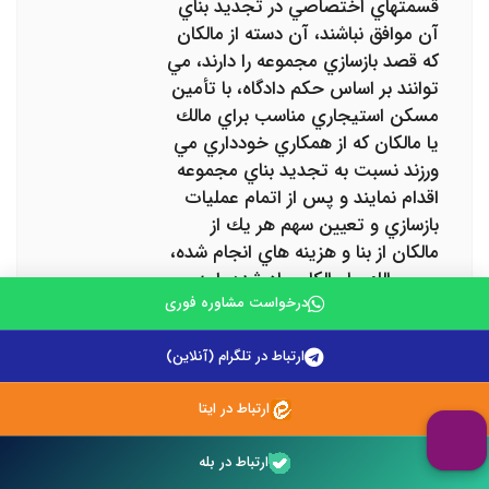
قسمتهاي اختصاصي در تجديد بناي
آن موافق نباشند، آن دسته از مالكان
‌كه قصد بازسازي مجموعه را دارند، مي‌
توانند بر اساس حكم دادگاه، با تأمين
مسكن استيجاري مناسب براي مالك
يا مالكان كه از همكاري خودداري ‌مي‌
ورزند نسبت به تجديد بناي مجموعه
اقدام نمايند و پس از اتمام عمليات
بازسازي و تعيين سهم هر يك از
مالكان از بنا و هزينه ‌هاي انجام شده،
سهم‌ مالك يا مالكان ياد شده را به
درخواست مشاوره فوری
اضافه اجوري كه براي مسكن اجاري
ايشان پرداخت شده ‌است از اموال
ارتباط در تلگرام (آنلاین)
آنها از جمله همان واحد استيفا كنند.
در صورت ‌عدم توافق در انتخاب
ارتباط در ایتا
كارشناسان، وزارت مسكن و شهرسازي
با درخواست مدير يا هيأت مديره
ارتباط در بله
اقدام به انتخاب كارشناسان ياد شده