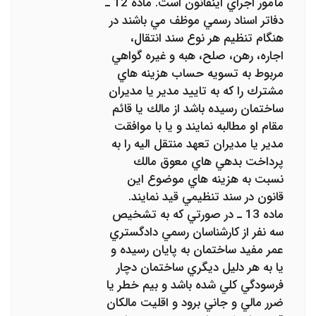
مأمور اجراي اينقانون است. ماده 12 ـ
دفاتر اسناد رسمي موظف مي ‌باشند در
هنگام تنظيم هر نوع سند انتقال،
اجاره، رهن، صلح، هبه و غيره گواهي
مربوط به تسويه حساب ‌هزينه‌ هاي
مشترك را كه به تاييد مدير يا مديران
ساختمان رسيده باشد از مالك يا قائم
مقام او مطالبه نمايند و يا با موافقت
مدير يا مديران تعهد منتقل ‌اليه را به
پرداخت بدهي ‌هاي معوق مالك
نسبت به هزينه‌ هاي موضوع اين
قانون در سند تنظيمي قيد نمايند.
ماده 13 ـ در صورتي كه به تشخيص
سه نفر از كارشناسان رسمي دادگستري
عمر مفيد ساختمان به پايان رسيده و
يا به هر دليل ديگري ساختمان دچار
‌فرسودگي كلي شده باشد و بيم خطر يا
ضرر مالي و جاني برود و اقليت مالكان