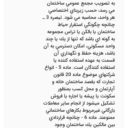
به‌ تصويب مجمع عمومي ساختمان
مي ‌رسد، حسب زيربناي اختصاصي
هر واحد، محاسبه مي‌ شود. تبصره 3 ـ
چنانچه چگونگي استقرار حياط
ساختمان يا بالكن يا تراس مجموعه
به گونه‌ اي باشد كه تنها از يك يا چند
واحد مسكوني، امكان دسترسي ‌به آن
باشد، هزينه حفظ و نگهداري آن
قسمت به عهده استفاده‌ كننده يا
استفاده‌ كنندگان است. ماده 5 - انواع
شركتهاي موضوع ماده 20 قانون
تجارت كه بقصد ساختمان خانه و
آپارتمان و محل كسب بمنظور
سكونت يا‌ پيشه يا اجاره يا فروش
تشكيل ميشود از انجام ساير معاملات
بازرگاني غيرمربوط بكارهاي ساختماني
ممنوعند. ماده 6 - چنانچه قراردادي
بين مالكين يك ساختمان وجود