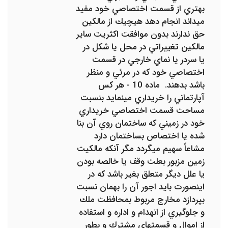
بهتري از قسمت اختصاصي ‌خود مفيد
ميداند انجام دهد هيچيك از مالكين
حق ندارند بدون موافقت اكثريت ساير
مالكين تغييراتي در محل يا شكل در
يا سردر يا نماي خارجي در ‌قسمت
اختصاصي خود كه در مرئي و منظر
باشد بدهند. ‌ ماده 10 - هر كس
آپارتماني را خريداري مينمايد بنسبت
مساحت قسمت اختصاصي خريداري
خود در زميني كه ساختمان روي آن بنا
شده يا ‌اختصاص بساختمان دارد
مشاعاً سهيم ميگردد مگر آنكه مالكيت
زمين مزبور بعلت وقف يا خالصه بودن
يا علل ديگر متعلق بغير باشد كه در
اينصورت بايد اجور آن را بهمان نسبت
بپردازد مخارج مربوط بمحافظت ملك
و جلوگيري از انهدام و اداره و استفاده
از اموال و قسمتهاي مشترك و‌ بطور