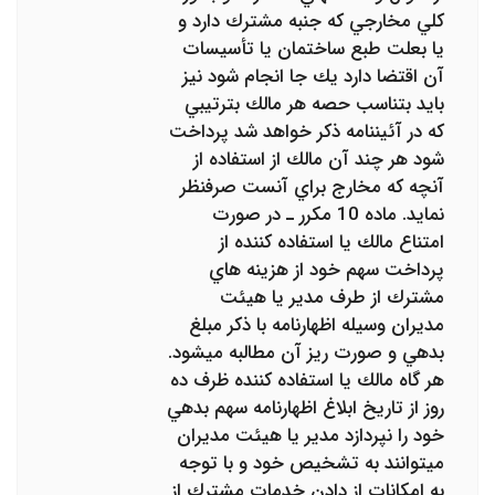
كلي مخارجي كه جنبه مشترك دارد و
يا بعلت طبع ساختمان يا تأسيسات
آن اقتضا دارد يك جا انجام شود نيز
بايد بتناسب حصه هر مالك ‌بترتيبي
كه در آئيننامه ذكر خواهد شد پرداخت
شود هر چند آن مالك از استفاده از
آنچه كه مخارج براي آنست صرفنظر
نمايد. ماده 10 مكرر ـ در صورت
امتناع مالك يا استفاده كننده از
پرداخت سهم خود از هزينه هاي
مشترك از طرف مدير يا هيئت
مديران وسيله اظهارنامه با ذكر مبلغ
بدهي و صورت ريز آن مطالبه ميشود.
هر گاه مالك يا استفاده كننده ظرف ده
روز از تاريخ ابلاغ اظهارنامه سهم بدهي
خود را نپردازد مدير يا هيئت مديران
ميتوانند به تشخيص خود و با توجه
به امكانات از دادن خدمات مشترك از