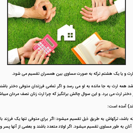
رث و یا یک هشتم ترکه به صورت مساوی بین همسران تقسیم می شود.
ه باشد همه ارث به جا مانده به او می رسد و اگر تمامی فرزندان متوفی دختر ب
ر دختر ارث می برد. و این سوال چالش برانگیز که چرا ارث زنان نصف مردان میب
ه باشد، ترکه‏اش به طریق ذیل تقسیم می‏شود: اگر براى متوفى تنها یک فرزند باش
 آنان به طور مساوی تقسیم می‏شود. اگر اولاد متعدد باشند و بعضى از آنها پسر و