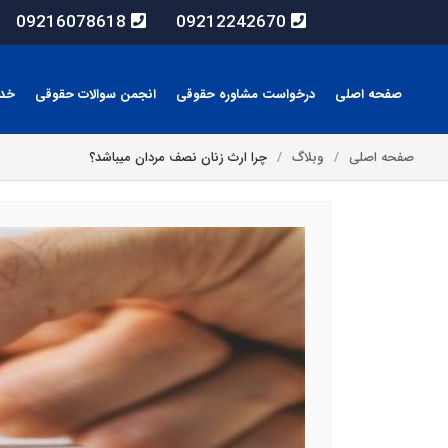
09216078618
09212242670
صفحه اصلی
درخواست مشاوره حقوقی
انجمن سوالات حقوقی
خد
صفحه اصلی
وبلاگ
چرا ارث زنان نصف مردان میباشد؟