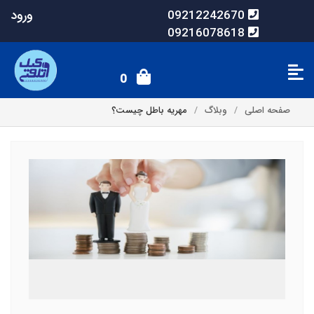
ورود
09212242670
09216078618
0
صفحه اصلی
وبلاگ
مهریه باطل چیست؟