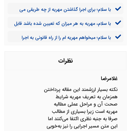
مهریه در نظر می گیرند، از لحاظ قانونی منعی ندارد؟
با سلام؛ برای اجرا گذاشتن مهریه از چه طریقی می
توان اقدام کرد؟ آیا می توان مستقیما دادخواست مطالبه
با سلام، مهریه به هر میزان که تعیین شده باشد قابل
مهریه را تقدیم دادگاه نمود؟
وصول است یا صرفا می توان تا سقف 110 سکه بهار آزادی را
با سلام؛ میخواهم مهریه ام را از راه قانونی به اجرا
به عنوان مهریه به اجرا گذاشت؟
بگذارم اما با شرایط قانونی آن آشنا نیستم و در این زمینه
قصد دارم که از وکیل با تجربه کمک بگیرم. در این زمینه چه
پیشنهادی می کنید؟
نظرات
غلامرضا
نکته بسیار ارزشمند این مقاله پرداختن
همزمان به تعریف مهریه شرایط
صحت آن و مراحل عملی مطالبه
مهریه است زیرا بسیاری از مطالب
صرفا به جنبه نظری اکتفا می‌کنند اما
این متن مسیر اجرایی را نیز به‌خوبی