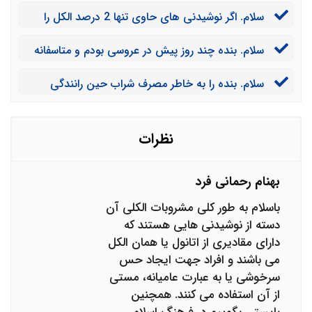
سپس مصرف کننده به دلیل وجود متانول کور شود، آیا می
سلام. اگر نوشیدنی های حاوی تنها 2 درصد الکل را
توان از فروشنده شکایت کرد؟
استفاده کنیم و مست نشویم، باز هم مجازات مصرف
سلام. بنده چند روز پیش در عروسی بودم و متاسفانه
مشروبات الکلی در انتظار ماست؟
مشروبات الکلی مصرف کردم که تست الکل برای من عدد
سلام. بنده را به خاطر مصرف شراب حین رانندگی
112 را نشان داد. چه مجازاتی متحمل می شوم؟
گرفتند و با وثیقه آزاد شدم. اکنون پس از بررسی بنده را تبرئه
کردند. می خواهم بدان چگونه می توانم وثیقه خود را آزاد
کنم؟
نظرات
بهنام رحمانی فرد
باسلام به طور کلی مشروبات الکلی آن
دسته از نوشیدنی هایی هستند که
دارای مقادیری از اتانول یا همان الکل
می باشند و افراد جهت ایجاد حس
سرخوشی یا به عبارت عامیانه، مستی
از آن استفاده می کنند. همچنین