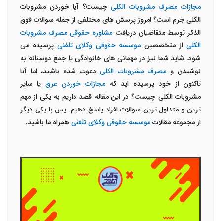
مجازات مصرف مشروبات الکلی
چیست؟ آیا خوردن مشروبات
الکلی جرم است؟ امروز پرسش های مختلفی از جمله سوالات فوق
الذکر توسط متقاضیان دریافت
مشاوره حقوقی مصرف مشروبات
الکلی
از متخصصین
موسسه حقوقی وکلای تلفنی
پرسیده می
شود. شاید شما نیز در مهمانی های خانوادگی یا جمع دوستانه به
نوشیدن و
مصرف مشروبات الکلی
دعوت شده باشید، اما آیا
تاکنون از خود پرسیده اید که
مجازات خوردن عرق
یا سایر
مشروبات الکلی چیست؟ در این مقاله قصد داریم به یکی از مهم
ترین و متداول ترین سوالات افراد پاسخ دهیم. پس با یکی دیگر
از مجموعه مقالات
موسسه حقوقی وکلای تلفنی
همراه ما باشید.