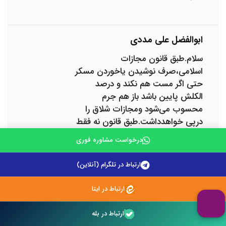
ابوالفضل علی مددی
سلام.طبق قانون مجازات
اسلامی،صرف نوشیدن یاخوردن مسکر
حتی اگر مست هم نکند و درصد
الکلش پایین باشد باز هم جرم
محسوب می‌شود ومجازات شلاق را
درپی خواهدداشت.طبق قانون نه فقط
نوشیدن بلکه خوردن و تدخین
درخواست مشاوره فوری
مسکرات هم جرم میباشد
ارتباط در تلگرام (آنلاین)
ارتباط در ایتا
وحید فراست
در خصوص شرب خمر باید گفت که
ارتباط در بله
دارای شلاق حدی می باشد بطوری که