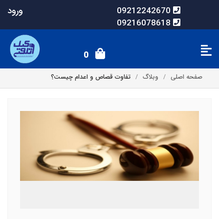
ورود
09212242670
09216078618
0
صفحه اصلی
وبلاگ
تفاوت قصاص و اعدام چیست؟