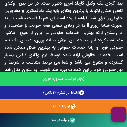
پیدا کردن یک وکیل کاربلد امری دشوار است. در این بین وکلای
تلفنی امکان ارتباط با برترین وکلای پایه یک دادگستری و مشاورین
حقوقی را برای شما فراهم آورده است آن هم با قیمت مناسب و به
صورت شبانه روزی!! ما در وکلای تلفنی همه جوانب را سنجیده و
در راستای ارائه بهترین خدمات حقوقی در ایران از هیچ تلاشی
مضایقه نکرده ایم. نتیجه این تلاش شبانه روزی، داشتن یک تیم
حقوقی قوی و ارائه خدمات حقوقی به بهترین شکل ممکن شده
است. خدمات حقوقی ارائه شده توسط تیم وکلای تلفنی بسیار
گسترده و متنوع می باشد و شما می توانید متناسب با شرایط و
نیاز حقوقی خود از این خدمات بهره مند شوید. به عنوان مثال شما
کارمند هستید و در ساعت اداری امکان دریافت مشاوره حقوقی با
درخواست مشاوره فوری
وکیل ندارید. ولی هیچ جای نگرانی وجود ندارد شما می توانید در
هر ساعت از شبانه روز با برترین وکلای پایه یک دادگستری ما
ارتباط در تلگرام (آنلاین)
مشورت نمایید. یا اینکه شرایط خروج از منزل و مراجعه به دفتر
وکیل برای دریافت مشاوره حقوقی حضوری ندارید در این صورت
ارتباط در ایتا
نیز می توانید با شماره 09212242670 و یا 02147625900 تماس
ارتباط در بله
بگیرید و از خدمات مشاوره حقوقی تلفنی ما بهره مند شوید.