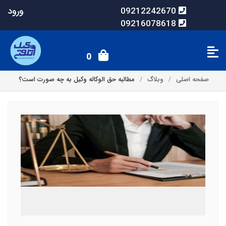
ورود
09212242670
09216078618
0
صفحه اصلی
وبلاگ
مطالبه حق الوکاله وکیل به چه صورت است؟