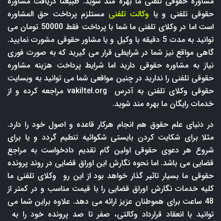
مشاوره حقوقی تلفنی ما بهره مند شوید. طبیعتا دریافت مشاوره
حقوقی تلفنی و یا
وکالت تلفنی
مستلزم پرداخت حق المشاوره
است اما در وکلای تلفنی ما شما با پرداخت فقط 50000 تومان می
توانید به مدت 5 دقیقه با وکیل و یا مشاور حقوقی مشورت نمایید.
گاهی مواقع نیز شما در شرایطی قرار می گیرید که به صورت فوری
نیاز به مشاوره حقوقی دارید اما شرایط پرداخت هزینه مشاوره
حقوقی تلفنی را ندارید در چنین مواقعی شما می توانید به وبسایت
حقوقی وکلای تلفنی به آدرس
vakiltel.org
مراجعه کرده و از
خدمات رایگان ما بهره مند شوید.
در دنیای علم حقوق هم انجام هرکار قاعده و اصول خود را دارد.
مثلا برای شکایت کردن بایستی شکوائیه تنطیم گردد و یا برای
شروع هر دعوی حقوقی اولین گام تقدیم دادخواست به مراجع
قضایی می باشد. اما نحوه نگارش این اوراق قضایی در روند پرونده
حقوقی ما بسیار تاثیر گذار خواهد بود از این رو وکلای تلفنی ما
کلیه خدمات نگارش اوراق قضایی را با قیمت مناسب و در کمتر از
48 ساعت برای هموطنان عزیز ارائه می دهد. علاوه براین شما می
توانید با انعقاد قرارداد وکالتی، صفر تا صد پرونده خود را به