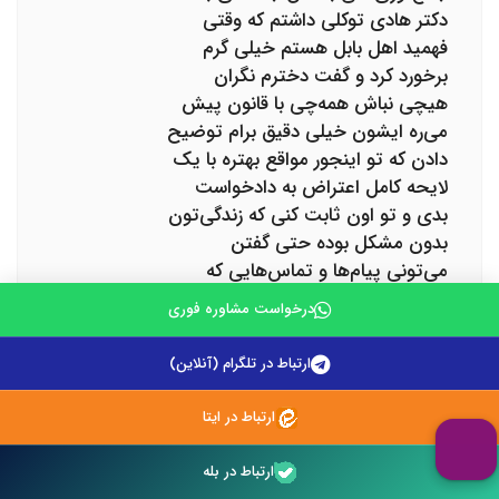
دکتر هادی توکلی داشتم که وقتی
فهمید اهل بابل هستم خیلی گرم
برخورد کرد و گفت دخترم نگران
هیچی نباش همه‌چی با قانون پیش
می‌ره ایشون خیلی دقیق برام توضیح
دادن که تو اینجور مواقع بهتره با یک
لایحه کامل اعتراض به دادخواست
بدی و تو اون ثابت کنی که زندگی‌تون
بدون مشکل بوده حتی گفتن
می‌تونی پیام‌ها و تماس‌هایی که
همسرم با لحن خوب داشته رو
درخواست مشاوره فوری
ضمیمه کنی تا نشون بدی که ادعاش
مبنی بر عدم تفاهم بی‌اساسه وقتی
ارتباط در تلگرام (آنلاین)
اینا رو شنیدم احساس کردم کسی
پشت‌مه که هم قانون رو می‌شناسه
ارتباط در ایتا
هم واقعاً دلسوزه با کمک این دو وکیل
با تجربه یه لایحه تنظیم کردیم که
ارتباط در بله
دقیقاً وضعیت زندگی ما رو توضیح