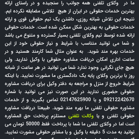
ما در وکلای تلفنی همه جوانب را سنجیده و در راستای ارائه
بهترین خدمات حقوقی در ایران از هیچ تلاشی مضایقه نکرده ایم.
نتیجه این تلاش شبانه روزی، داشتن یک تیم حقوقی قوی و ارائه
خدمات حقوقی به بهترین شکل ممکن شده است. خدمات حقوقی
ارائه شده توسط تیم وکلای تلفنی بسیار گسترده و متنوع می باشد
و شما می توانید متناسب با شرایط و نیاز حقوقی خود از این
خدمات بهره مند شوید. به عنوان مثال شما کارمند هستید و در
ساعت اداری امکان دریافت مشاوره حقوقی با وکیل ندارید. ولی
هیچ جای نگرانی وجود ندارد شما می توانید در هر ساعت از شبانه
روز با برترین وکلای پایه یک دادگستری ما مشورت نمایید. یا اینکه
شرایط خروج از منزل و مراجعه به دفتر وکیل برای دریافت مشاوره
حقوقی حضوری ندارید در این صورت نیز می توانید با شماره
09212242670 و یا 02147625900 تماس بگیرید و از خدمات
مشاوره حقوقی تلفنی ما بهره مند شوید. طبیعتا دریافت مشاوره
حقوقی تلفنی و یا
وکالت تلفنی
مستلزم پرداخت حق المشاوره
است اما در وکلای تلفنی ما شما با پرداخت فقط 50000 تومان می
توانید به مدت 5 دقیقه با وکیل و یا مشاور حقوقی مشورت نمایید.