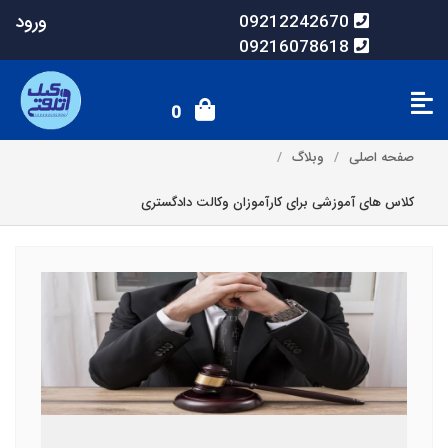
ورود
09212242670
09216078618
0
صفحه اصلی
وبلاگ
کلاس های آموزشی برای کارآموزان وکالت دادگستری