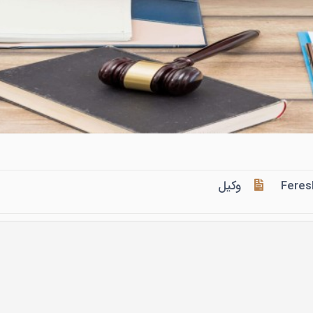
Feres
وکیل