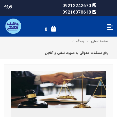
ورود
09212242670
09216078618
0
صفحه اصلی
وبلاگ
رفع مشکلات حقوقی به صورت تلفنی و آنلاین