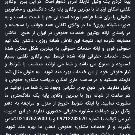
پیدا کردن یک وکیل کاربلد امری دشوار است. در این بین وکلای
تلفنی امکان ارتباط با برترین وکلای پایه یک دادگستری و مشاورین
حقوقی را برای شما فراهم آورده است آن هم با قیمت مناسب و به
صورت شبانه روزی!! ما در وکلای تلفنی همه جوانب را سنجیده و
در راستای ارائه بهترین خدمات حقوقی در ایران از هیچ تلاشی
مضایقه نکرده ایم. نتیجه این تلاش شبانه روزی، داشتن یک تیم
حقوقی قوی و ارائه خدمات حقوقی به بهترین شکل ممکن شده
است. خدمات حقوقی ارائه شده توسط تیم وکلای تلفنی بسیار
گسترده و متنوع می باشد و شما می توانید متناسب با شرایط و
نیاز حقوقی خود از این خدمات بهره مند شوید. به عنوان مثال شما
کارمند هستید و در ساعت اداری امکان دریافت مشاوره حقوقی با
وکیل ندارید. ولی هیچ جای نگرانی وجود ندارد شما می توانید در
هر ساعت از شبانه روز با برترین وکلای پایه یک دادگستری ما
مشورت نمایید. یا اینکه شرایط خروج از منزل و مراجعه به دفتر
وکیل برای دریافت مشاوره حقوقی حضوری ندارید در این صورت
نیز می توانید با شماره 09212242670 و یا 02147625900 تماس
بگیرید و از خدمات مشاوره حقوقی تلفنی ما بهره مند شوید.
طبیعتا دریافت مشاوره حقوقی تلفنی مستلزم پرداخت حق