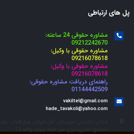
پل های ارتباطی
مشاوره حقوقی 24 ساعته:
09212242670
مشاوره حقوقی با وکیل:
09216078618
مشاوره حقوقی با وکیل:
09216078618
راهنمای دریافت مشاوره حقوقی:
01144442509
vakiltel@gmail.com
hade_tavakoli@yahoo.com
استان: مازندران شهرستان آمل خیابان هراز افتاب یکم
مجتمع تجاری ایران مهر طبقه چهارم واحد 12