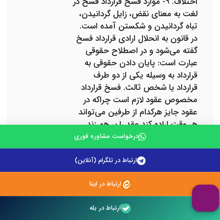
اختلاف. ۹- موارد فسخ قرارداد فسخ در
لغت به معنای نقض، زایل گردانیدن،
تباه گردانیدن و شکستن آمده است.
در قانون به انحلال ارادی قرارداد فسخ
گفته می‌شود و در اصطلاح حقوقی
عبارت است: پایان دادن حقوقی به
قرارداد به وسیله یکی از دو طرف
قرارداد یا شخص ثالث. فسخ قرارداد
مخصوص عقود لازم است چراکه در
عقود جایز هرکدام از طرفین می‌تواند
هر وقت اراده کند عقد را بر هم زند.
شاید سؤال برایتان پیش بیاید که عقد
درخواست مشاوره فوری
لازم و جایز چه عقودی هستند؟ در
پاسخ باید گفت: به عقد یا قراردادی که
ارتباط در تلگرام (آنلاین)
هیچ کدام از دو طرفِ آن حق فسخ
ارتباط در ایتا
نداشته باشد، عقد لازم گفته می‌شود.
مانند عقد بِیع (خرید و فروش) و یا
ارتباط در بله
عقد اجاره. عقد جایز نیز عقدی است