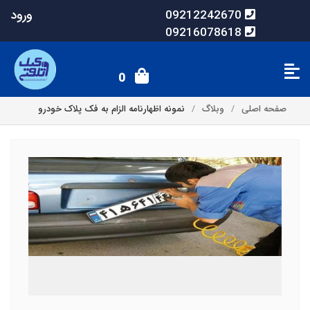
ورود
09212242670
09216078618
0
صفحه اصلی
وبلاگ
نمونه اظهارنامه الزام به فک پلاک خودرو