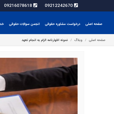
09216078618
09212242670
صفحه اصلی
درخواست مشاوره حقوقی
انجمن سوالات حقوقی
خد
صفحه اصلی
وبلاگ
نمونه اظهارنامه الزام به انجام تعهد