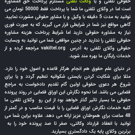
حقوقی تلفنی و یا
وکالت تلفنی
مستلزم پرداخت حق المشاوره
است اما در وکلای تلفنی ما شما با پرداخت فقط 50000 تومان می
توانید به مدت 5 دقیقه با وکیل و یا مشاور حقوقی مشورت نمایید.
گاهی مواقع نیز شما در شرایطی قرار می گیرید که به صورت فوری
نیاز به مشاوره حقوقی دارید اما شرایط پرداخت هزینه مشاوره
حقوقی تلفنی را ندارید در چنین مواقعی شما می توانید به وبسایت
حقوقی وکلای تلفنی به آدرس
vakiltel.org
مراجعه کرده و از
خدمات رایگان ما بهره مند شوید.
در دنیای علم حقوق هم انجام هرکار قاعده و اصول خود را دارد.
مثلا برای شکایت کردن بایستی شکوائیه تنطیم گردد و یا برای
شروع هر دعوی حقوقی اولین گام تقدیم دادخواست به مراجع
قضایی می باشد. اما نحوه نگارش این اوراق قضایی در روند پرونده
حقوقی ما بسیار تاثیر گذار خواهد بود از این رو وکلای تلفنی ما
کلیه خدمات نگارش اوراق قضایی را با قیمت مناسب و در کمتر از
48 ساعت برای هموطنان عزیز ارائه می دهد. علاوه براین شما می
توانید با انعقاد قرارداد وکالتی، صفر تا صد پرونده خود را به
برترین وکلای پایه یک دادگستری بسپارید.