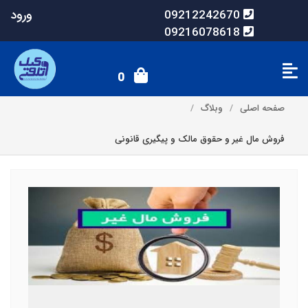
ورود
09212242670
09216078618
0
صفحه اصلی
وبلاگ
فروش مال غیر و حقوق مالک و پیگیری قانونی