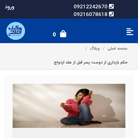
ورود
09212242670
09216078618
0
صفحه اصلی
وبلاگ
حکم بارداری از دوست پسر قبل از عقد ازدواج