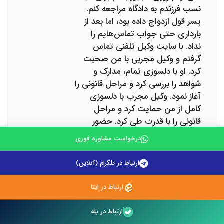
نسب فرزندم به دادگاه مراجعه کنم.
پسر قول ازدواج داده بود، اما بعد از
بارداری حتی جواب تماس‌هایم را
نداد. با سایت وکیل تلفنی تماس
گرفتم و وکیل مجربی با من صحبت
کرد. او با دلسوزی تمام، مدارک و
شواهد را بررسی کرد و مراحل قانونی را
آغاز نمود. وکیل مجرب با دلسوزی
کامل از من حمایت کرد و مراحل
قانونی را با قدرت طی کرد. حضور
بهترین وکیل در جلسه دادگاه به من
درخواست مشاوره فوری
اعتمادبه‌نفس داد. نتیجه، حکم اثبات
نسب و صدور شناسنامه برای فرزندم
ارتباط در تلگرام (آنلاین)
بود. تجربه من نشان داد که حمایت
یک وکیل تهران و یک وکیل مازندران
ارتباط در ایتا
چقدر در این راه سخت ارزشمند است.
سپاسگزارم از تمام تیم وکیل تلفنی
ارتباط در بله