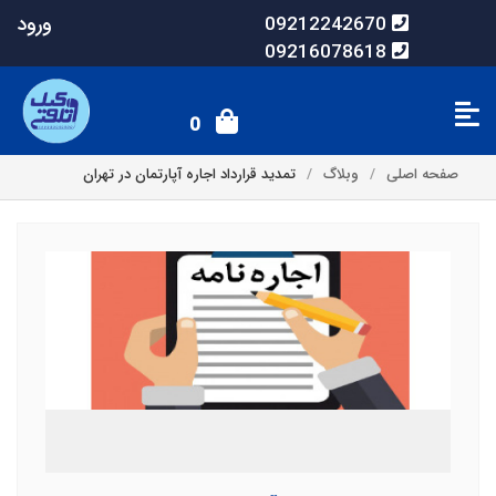
ورود
09212242670
09216078618
0
صفحه اصلی
وبلاگ
تمدید قرارداد اجاره آپارتمان در تهران