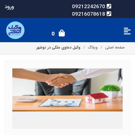
ورود
09212242670
09216078618
0
صفحه اصلی
وبلاگ
وکیل دعاوی ملکی در نوشهر