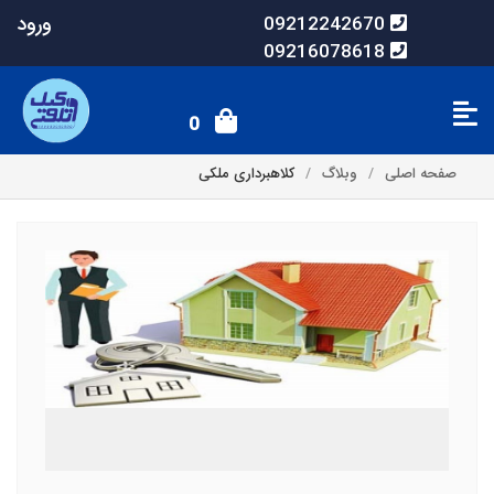
ورود
09212242670
09216078618
0
صفحه اصلی
وبلاگ
کلاهبرداری ملکی