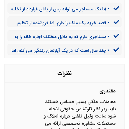
می تواند مالک ساختمان را ملزم به انتقال کند؟ یا جای خود
• آیا یک مستاجر می تواند پس از پایان قرارداد از تخلیه
را به مستاجر دیگری بدهد؟
ملک خود امتناع ورزد؟
• قصد خرید یک ملک را دارم. اما فروشنده از تنظیم
سند رسمی انتقال استنکاف می کند. چگونه می توانم او را
• مستاجری دارم که به دلایل مختلف اجاره خانه را به
مجبور به تنظیم سند رسمی کنم؟
تعویق می‌اندازند. الان چندین ماه است که اجاره خود را
• چند سال است که در یک آپارتمان زندگی می کنم. اما
نداده است .چگونه می توانم او را مجبور به پرداخت به موقع
مالک به دلایل مختلف سند نمی‌زند و اعتقاد دارد که یک
و منظم اجاره خانه کنم؟
جریمه ۸۰ میلیونی شهرداری است که من باید پرداخت کنم و
تا پرداخت نکنم سند نمی ‌زنند. به نظر شما آیا می توانم از او
نظرات
شکایت کنم تا دادگاه او را ملزم به پرداخ
مقتدری
معاملات ملکی بسیار حساس هستند
باید زیر نظر کارشناس حقوقی انجام
شود سایت وکیل تلفنی درباره املاک و
مستغلات مشاوره تخصصی ارائه می