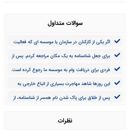
سوالات متداول
اگر یکی از کارکنان در سازمان یا موسسه ای که فعالیت
آنها وابسته به دولت است اقدام به جعل مدرک تحصیلی
برای جعل شناسنامه به یک مکان مراجعه کردم. پس از
نماید، چه مجازاتی خواهد داشت؟
آماده سازی شناسنامه و مدارک هویتی متوجه حضور پلیس
فردی برای دریافت وام به موسسه ما رجوع کرده است.
در محل شدم. بلافاصله محل رو ترک کردم و مدارک جعل
مدارکی که ارائه کرده مشکوک به نظر می رسد. چطور می
شده در محل باقی موند. آیا مشمول مجازات هستم؟!
این روزها شاهد مهاجرت بسیاری از اتباع خارجی به
توان به جعلی بودن این مدارک پی برد؟
داخل کشور هستیم که مدارک هویتی ندارند. مجازات جعل
پس از طلاق برای پاک شدن نام همسر از شناسنامه، از
شناسنامه یا کارت ملی برای اتباع خارجی که در کشور ما
راههای زیادی استفاده کردم. متاسفانه نتونستم از روش های
زندگی می کنند چیست؟
قانونی برای پاک کردن نام همسر از شناسنامه اقدام کنم. به
همین دلیل اقدام به جعل شناسنامه کردم. مجازات این امر
نظرات
چیست؟