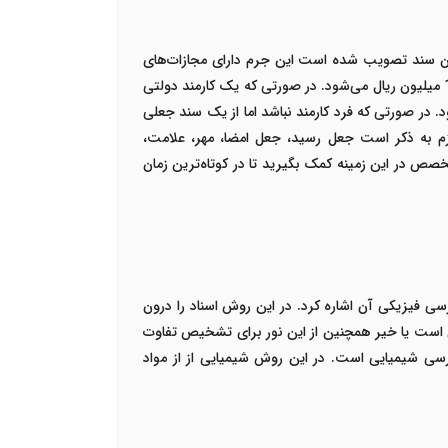
 مجازات است و حتی مجازات حبس نیز دارد. با توجه به قانونی که در سال 1375 برای جاعلان سند تصویب شده است این جرم دارای مجازات‌های
سنگینی است. در صورتی که جعل برای اسناد غیر رسمی انجام شده باشد متهم ملزم به تحمل 6 ماه تا 2 سال حبس و یا پرداخت 3 تا 12 میلیون ریال می‌شود. در صورتی که یک کارمند دولتی
حکوم به تحمل حبس به مدت 1 تا 5 سال یا پرداخت 6 تا 30 میلیون ریال می شود. در صورتی که فرد کارمند نباشد اما از یک سند جعلی
مل کند یا جریمه 3 تا 18 میلیون ریال را پرداخت کند. لازم به ذکر است جعل رسید، جعل امضا، مهر، علامت،
صص در این زمینه کمک بگیرید تا در کوتاه‌ترین زمان
سی فیزیکی آن اشاره کرد. در این روش اسناد را درون
لی است یا خیر همچنین از این نور برای تشخیص تفاوت
ی شیمیایی است. در این روش شیمیایی از از مواد