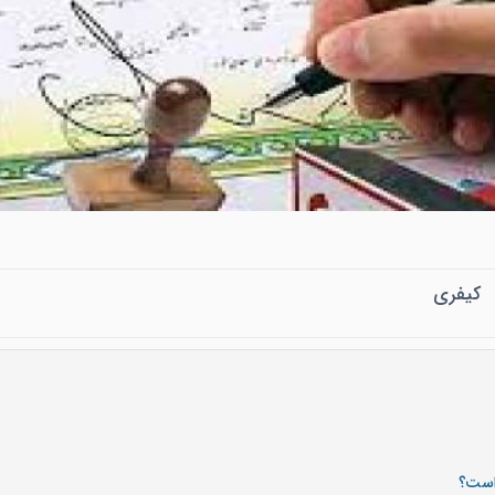
کیفری
است؟