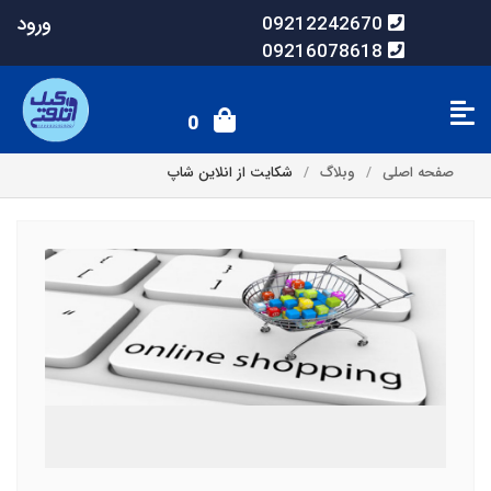
ورود
09212242670
09216078618
0
صفحه اصلی
وبلاگ
شکایت از انلاین شاپ