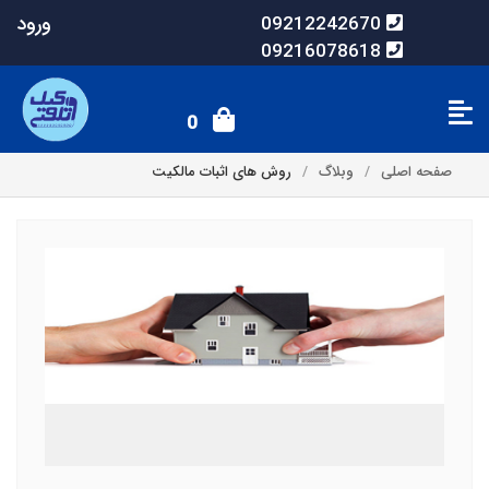
ورود
09212242670
09216078618
0
صفحه اصلی
وبلاگ
روش های اثبات مالکیت