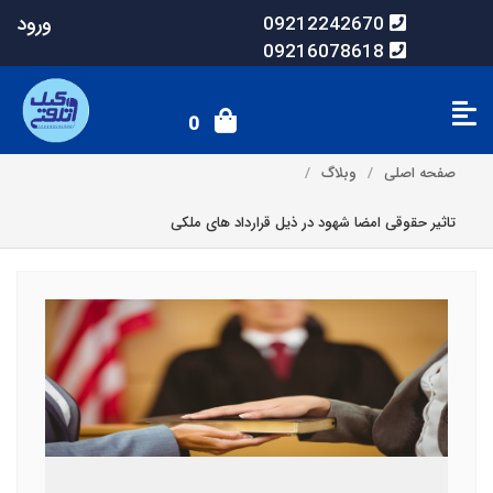
ورود
09212242670
09216078618
0
صفحه اصلی
وبلاگ
تاثیر حقوقی امضا شهود در ذیل قرارداد های ملکی