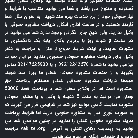
است. خدمات حقوقی ارائه شده توسط تیم وکلای تلفنی بسیار
گسترده و متنوع می باشد و شما می توانید متناسب با شرایط و
نیاز حقوقی خود از این خدمات بهره مند شوید. به عنوان مثال شما
کارمند هستید و در ساعت اداری امکان دریافت مشاوره حقوقی با
وکیل ندارید. ولی هیچ جای نگرانی وجود ندارد شما می توانید در
هر ساعت از شبانه روز با برترین وکلای پایه یک دادگستری ما
مشورت نمایید. یا اینکه شرایط خروج از منزل و مراجعه به دفتر
وکیل برای دریافت مشاوره حقوقی حضوری ندارید در این صورت
نیز می توانید با شماره 09212242670 و یا 02147625900 تماس
بگیرید و از خدمات مشاوره حقوقی تلفنی ما بهره مند شوید.
طبیعتا دریافت مشاوره حقوقی تلفنی مستلزم پرداخت حق
المشاوره است اما در وکلای تلفنی شما با پرداخت فقط 50000
تومان می توانید به مدت 5 دقیقه با وکیل و یا مشاور حقوقی
مشورت نمایید. گاهی مواقع نیز شما در شرایطی قرار می گیرید که
به صورت فوری نیاز به مشاوره حقوقی دارید اما شرایط پرداخت
هزینه مشاوره حقوقی تلفنی را ندارید در چنین مواقعی شما می
توانید به وبسایت وکلای تلفنی به آدرس
vakiltel.org
مراجعه
کرده و از خدمات رایگان ما بهره مند شوید.