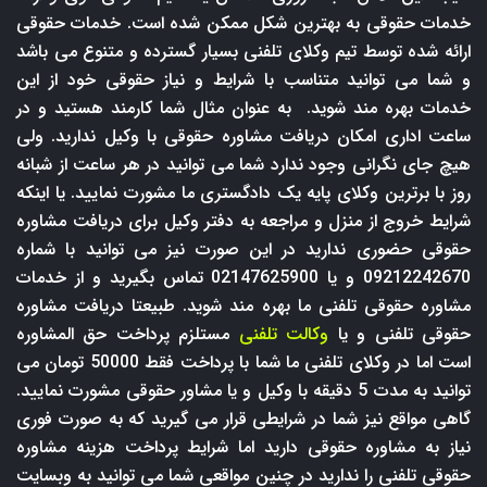
خدمات حقوقی به بهترین شکل ممکن شده است. خدمات حقوقی
ارائه شده توسط تیم وکلای تلفنی بسیار گسترده و متنوع می باشد
و شما می توانید متناسب با شرایط و نیاز حقوقی خود از این
خدمات بهره مند شوید. به عنوان مثال شما کارمند هستید و در
ساعت اداری امکان دریافت مشاوره حقوقی با وکیل ندارید. ولی
هیچ جای نگرانی وجود ندارد شما می توانید در هر ساعت از شبانه
روز با برترین وکلای پایه یک دادگستری ما مشورت نمایید. یا اینکه
شرایط خروج از منزل و مراجعه به دفتر وکیل برای دریافت مشاوره
حقوقی حضوری ندارید در این صورت نیز می توانید با شماره
09212242670 و یا 02147625900 تماس بگیرید و از خدمات
مشاوره حقوقی تلفنی ما بهره مند شوید. طبیعتا دریافت مشاوره
حقوقی تلفنی و یا
وکالت تلفنی
مستلزم پرداخت حق المشاوره
است اما در وکلای تلفنی ما شما با پرداخت فقط 50000 تومان می
توانید به مدت 5 دقیقه با وکیل و یا مشاور حقوقی مشورت نمایید.
گاهی مواقع نیز شما در شرایطی قرار می گیرید که به صورت فوری
نیاز به مشاوره حقوقی دارید اما شرایط پرداخت هزینه مشاوره
حقوقی تلفنی را ندارید در چنین مواقعی شما می توانید به وبسایت