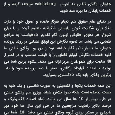
حقوقی وکلای تلفنی به آدرس
vakiltel.org
مراجعه کرده و از
خدمات رایگان ما بهره مند شوید.
در دنیای علم حقوق هم انجام هرکار قاعده و اصول خود را دارد.
مثلا برای شکایت کردن بایستی شکوائیه تنطیم گردد و یا برای
شروع هر دعوی حقوقی اولین گام تقدیم دادخواست به مراجع
قضایی می باشد. اما نحوه نگارش این اوراق قضایی در روند پرونده
حقوقی ما بسیار تاثیر گذار خواهد بود از این رو وکلای تلفنی ما
کلیه خدمات نگارش اوراق قضایی را با قیمت مناسب و در کمتر از
48 ساعت برای هموطنان عزیز ارائه می دهد. علاوه براین شما می
توانید با انعقاد قرارداد وکالتی، صفر تا صد پرونده خود را به
برترین وکلای پایه یک دادگستری بسپارید.
این همه خدمات یکجا و تضمینی به صورت شانسی و یک شبه به
دست نیامده است بلکه ثمره تلاش شبانه روزی تیم وکلای تلفنی
در طی بیش از 10 ها سال می باشد. نماد اعتماد الکترونیک و
درصد بالای رضایت مراجعین ما در طی این سال ها خود مهر
تاییدی بر معتبر بودن گروه وکلای تلفنی می باشد. فلذا شما می