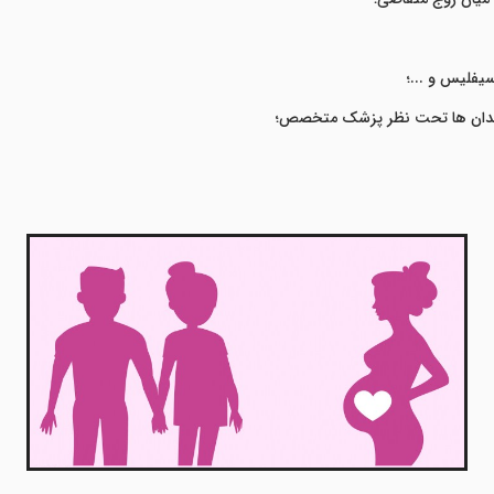
یفلیس و ...؛
خمدان ها تحت نظر پزشک متخصص؛