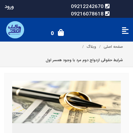
ورود
09212242670
09216078618
0
صفحه اصلی
وبلاگ
شرایط حقوقی ازدواج دوم مرد با وجود همسر اول