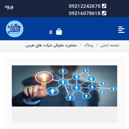
ورود
09212242670
09216078618
0
صفحه اصلی
وبلاگ
مشاوره حقوقی شرکت های هرمی