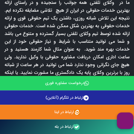
ما در وکلای تلفنی همه جوانب را سنجیده و در راستای ارائه
بهترین خدمات حقوقی در ایران از هیچ تلاشی مضایقه نکرده ایم.
نتیجه این تلاش شبانه روزی، داشتن یک تیم حقوقی قوی و ارائه
خدمات حقوقی به بهترین شکل ممکن شده است. خدمات حقوقی
ارائه شده توسط تیم وکلای تلفنی بسیار گسترده و متنوع می باشد
و شما می توانید متناسب با شرایط و نیاز حقوقی خود از این
خدمات بهره مند شوید. به عنوان مثال شما کارمند هستید و در
ساعت اداری امکان دریافت مشاوره حقوقی با وکیل ندارید. ولی
هیچ جای نگرانی وجود ندارد شما می توانید در هر ساعت از شبانه
روز با برترین وکلای پایه یک دادگستری ما مشورت نمایید. یا اینکه
شرایط خروج از منزل و مراجعه به دفتر وکیل برای دریافت مشاوره
درخواست مشاوره فوری
حقوقی حضوری ندارید در این صورت نیز می توانید با شماره
09212242670 و یا 02147625900 تماس بگیرید و از خدمات
ارتباط در تلگرام (آنلاین)
مشاوره حقوقی تلفنی ما بهره مند شوید. طبیعتا دریافت مشاوره
حقوقی تلفنی و یا
وکالت تلفنی
مستلزم پرداخت حق المشاوره
ارتباط در ایتا
است اما در وکلای تلفنی ما شما با پرداخت فقط 50000 تومان می
توانید به مدت 5 دقیقه با وکیل و یا مشاور حقوقی مشورت نمایید.
ارتباط در بله